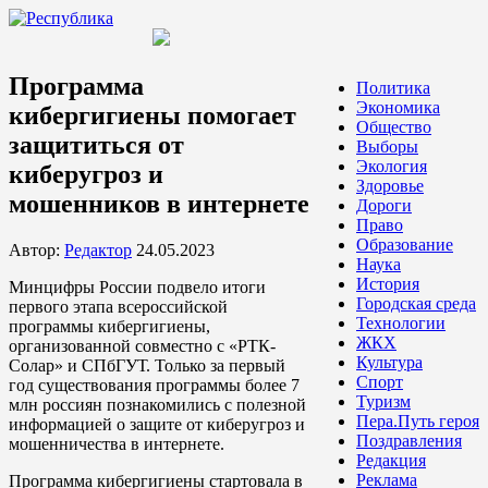
Программа
Политика
Экономика
кибергигиены помогает
Общество
защититься от
Выборы
Экология
киберугроз и
Здоровье
мошенников в интернете
Дороги
Право
Образование
Автор:
Редактор
24.05.2023
Наука
История
Минцифры России подвело итоги
Городская среда
первого этапа всероссийской
Технологии
программы кибергигиены,
ЖКХ
организованной совместно с «РТК-
Культура
Солар» и СПбГУТ. Только за первый
Спорт
год существования программы более 7
Туризм
млн россиян познакомились с полезной
Пера.Путь героя
информацией о защите от киберугроз и
Поздравления
мошенничества в интернете.
Редакция
Реклама
Программа кибергигиены стартовала в