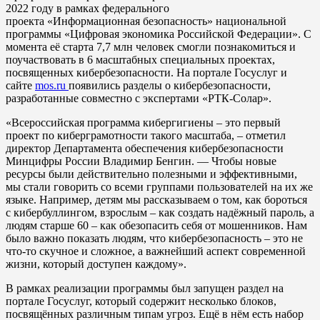
2022 году в рамках федерального
проекта «Информационная безопасность» национальной
программы «Цифровая экономика Российской Федерации». С
момента её старта 7,7 млн человек смогли познакомиться и
поучаствовать в 6 масштабных специальных проектах,
посвященных кибербезопасности. На портале Госуслуг и
сайте
mos.ru
появились разделы о кибербезопасности,
разработанные совместно с экспертами «РТК-Солар».
«Всероссийская программа кибергигиены – это первый
проект по киберграмотности такого масштаба, – отметил
директор Департамента обеспечения кибербезопасности
Минцифры России Владимир Бенгин. — Чтобы новые
ресурсы были действительно полезными и эффективными,
мы стали говорить со всеми группами пользователей на их же
языке. Например, детям мы рассказываем о том, как бороться
с кибербуллингом, взрослым – как создать надёжный пароль, а
людям старше 60 – как обезопасить себя от мошенников. Нам
было важно показать людям, что кибербезопасность – это не
что-то скучное и сложное, а важнейший аспект современной
жизни, который доступен каждому».
В рамках реализации программы был запущен раздел на
портале Госуслуг, который содержит несколько блоков,
посвящённых различным типам угроз. Ещё в нём есть набор