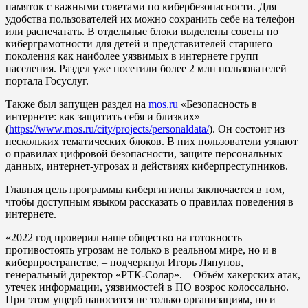
памяток с важными советами по кибербезопасности. Для
удобства пользователей их можно сохранить себе на телефон
или распечатать. В отдельные блоки выделены советы по
киберграмотности для детей и представителей старшего
поколения как наиболее уязвимых в интернете групп
населения. Раздел уже посетили более 2 млн пользователей
портала Госуслуг.
Также был запущен раздел на
mos.ru
«Безопасность в
интернете: как защитить себя и близких»
(
https://www.mos.ru/city/projects/personaldata/
). Он состоит из
нескольких тематических блоков. В них пользователи узнают
о правилах цифровой безопасности, защите персональных
данных, интернет-угрозах и действиях киберпреступников.
Главная цель программы кибергигиены заключается в том,
чтобы доступным языком рассказать о правилах поведения в
интернете.
«2022 год проверил наше общество на готовность
противостоять угрозам не только в реальном мире, но и в
киберпространстве, – подчеркнул Игорь Ляпунов,
генеральный директор «РТК-Солар». – Объём хакерских атак,
утечек информации, уязвимостей в ПО возрос колоссально.
При этом ущерб наносится не только организациям, но и