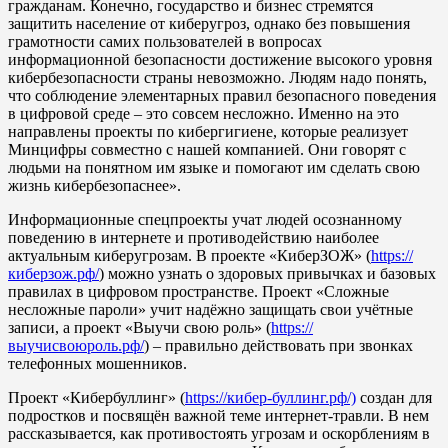
гражданам. Конечно, государство и бизнес стремятся
защитить население от киберугроз, однако без повышения
грамотности самих пользователей в вопросах
информационной безопасности достижение высокого уровня
кибербезопасности страны невозможно. Людям надо понять,
что соблюдение элементарных правил безопасного поведения
в цифровой среде – это совсем несложно. Именно на это
направлены проекты по кибергигиене, которые реализует
Минцифры совместно с нашей компанией. Они говорят с
людьми на понятном им языке и помогают им сделать свою
жизнь кибербезопаснее».
Информационные спецпроекты учат людей осознанному
поведению в интернете и противодействию наиболее
актуальным киберугрозам. В проекте «КиберЗОЖ» (
https://
киберзож.рф/
) можно узнать о здоровых привычках и базовых
правилах в цифровом пространстве. Проект «Сложные
несложные пароли» учит надёжно защищать свои учётные
записи, а проект «Выучи свою роль» (
https://
выучисвоюроль.рф/
) – правильно действовать при звонках
телефонных мошенников.
Проект «Кибербуллинг» (
https://кибер-буллинг.рф/)
создан для
подростков и посвящён важной теме интернет-травли. В нем
рассказывается, как противостоять угрозам и оскорблениям в