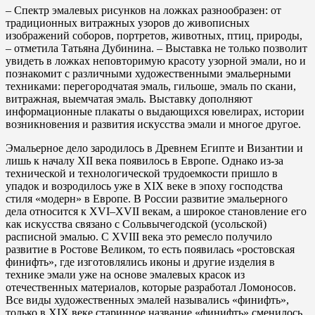
– Спектр эмалевых рисунков на ложках разнообразен: от
традиционных витражных узоров до живописных
изображений соборов, портретов, животных, птиц, природы,
– отметила Татьяна Дубинина. – Выставка не только позволит
увидеть в ложках неповторимую красоту узорной эмали, но и
познакомит с различными художественными эмальерными
техниками: перегородчатая эмаль, гильоше, эмаль по скани,
витражная, выемчатая эмаль. Выставку дополняют
информационные плакаты о выдающихся ювелирах, истории
возникновения и развития искусства эмали и многое другое.
Эмальерное дело зародилось в Древнем Египте и Византии и
лишь к началу XII века появилось в Европе. Однако из-за
технической и технологической трудоемкости пришло в
упадок и возродилось уже в XIX веке в эпоху господства
стиля «модерн» в Европе. В России развитие эмальерного
дела относится к XVI–XVII векам, а широкое становление его
как искусства связано с Сольвычегодской (усольской)
расписной эмалью. С XVIII века это ремесло получило
развитие в Ростове Великом, то есть появилась «ростовская
финифть», где изготовлялись иконы и другие изделия в
технике эмали уже на основе эмалевых красок из
отечественных материалов, которые разработал Ломоносов.
Все виды художественных эмалей назывались «финифть»,
только в XIX веке старинное название «финифть» сменилось