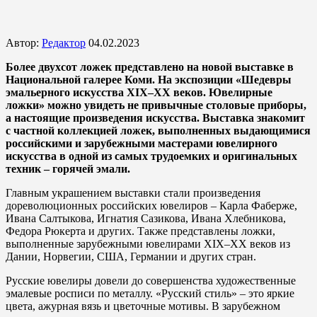
Автор:
Редактор
04.02.2023
Более двухсот ложек представлено на новой выставке в
Национальной галерее Коми. На экспозиции «Шедевры
эмальерного искусства XIX–XX веков. Ювелирные
ложки» можно увидеть не привычные столовые приборы,
а настоящие произведения искусства. Выставка знакомит
с частной коллекцией ложек, выполненных выдающимися
российскими и зарубежными мастерами ювелирного
искусства в одной из самых трудоемких и оригинальных
техник – горячей эмали.
Главным украшением выставки стали произведения
дореволюционных российских ювелиров – Карла Фаберже,
Ивана Салтыкова, Игнатия Сазикова, Ивана Хлебникова,
Федора Рюкерта и других. Также представлены ложки,
выполненные зарубежными ювелирами ХIХ–XX веков из
Дании, Норвегии, США, Германии и других стран.
Русские ювелиры довели до совершенства художественные
эмалевые росписи по металлу. «Русский стиль» – это яркие
цвета, ажурная вязь и цветочные мотивы. В зарубежном