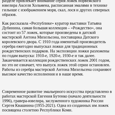
разделе привлекает внимание серия ложек норвежского
ювелира Акселя Хольмена, расписанная эмалями в технике
гильоше с изображением моря, скал, лося и других северных
образов.
Как рассказала «Республике» куратор выставки Татьяна
Дубинина, самая большая коллекция – «Рождество», она
состоит из 57 ложек, которые произведены в датской
мастерской Антона Михельсона, поставщика Датского
королевского двора. С 1910 года именитый производитель
серебра ежегодно выпускал ложки для традиционных
рождественских подарков. На экспозиции ложки разложены
по годам выпуска: 1910-е, 1920-е, 1930-е и так далее.
Заканчивается коллекция рождественских ложек 2001 годом,
но это не означает, что выпуск ложек этой серии остановлен.
Работы из серебра мастерской Антона Михельсена сохраняют
высокое качество исполнения и в наше время.
Современное развитие эмальерного искусства представлено в
работах мастерской Евгения Бутенко (начало деятельности
1996), гравера-ювелира, заслуженного художника России
Сергея Квашнина (1955-2021). Одна из созданных им ложек
посвящена столетию Республики Коми.