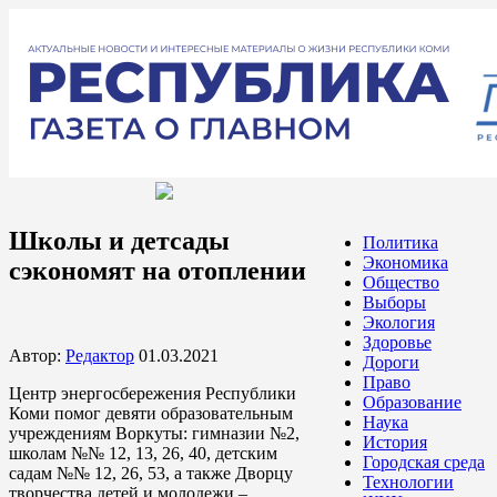
Школы и детсады
Политика
Экономика
сэкономят на отоплении
Общество
Выборы
Экология
Здоровье
Автор:
Редактор
01.03.2021
Дороги
Право
Центр энергосбережения Республики
Образование
Коми помог девяти образовательным
Наука
учреждениям Воркуты: гимназии №2,
История
школам №№ 12, 13, 26, 40, детским
Городская среда
садам №№ 12, 26, 53, а также Дворцу
Технологии
творчества детей и молодежи –