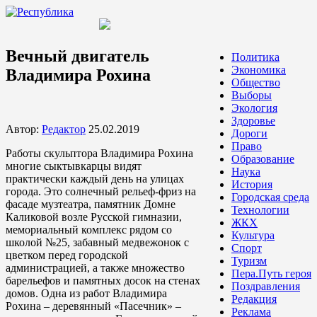
Вечный двигатель
Политика
Экономика
Владимира Рохина
Общество
Выборы
Экология
Здоровье
Автор:
Редактор
25.02.2019
Дороги
Право
Работы скульптора Владимира Рохина
Образование
многие сыктывкарцы видят
Наука
практически каждый день на улицах
История
города. Это солнечный рельеф-фриз на
Городская среда
фасаде музтеатра, памятник Домне
Технологии
Каликовой возле Русской гимназии,
ЖКХ
мемориальный комплекс рядом со
Культура
школой №25, забавный медвежонок с
Спорт
цветком перед городской
Туризм
администрацией, а также множество
Пера.Путь героя
барельефов и памятных досок на стенах
Поздравления
домов. Одна из работ Владимира
Редакция
Рохина – деревянный «Пасечник» –
Реклама