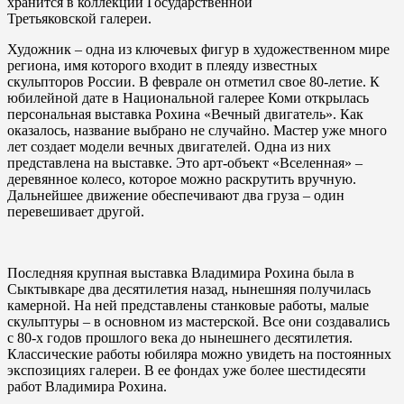
хранится в коллекции Государственной
Третьяковской галереи.
Художник – одна из ключевых фигур в художественном мире
региона, имя которого входит в плеяду известных
скульпторов России. В феврале он отметил свое 80-летие. К
юбилейной дате в Национальной галерее Коми открылась
персональная выставка Рохина «Вечный двигатель». Как
оказалось, название выбрано не случайно. Мастер уже много
лет создает модели вечных двигателей. Одна из них
представлена на выставке. Это арт-объект «Вселенная» –
деревянное колесо, которое можно раскрутить вручную.
Дальнейшее движение обеспечивают два груза – один
перевешивает другой.
Последняя крупная выставка Владимира Рохина была в
Сыктывкаре два десятилетия назад, нынешняя получилась
камерной. На ней представлены станковые работы, малые
скульптуры – в основном из мастерской. Все они создавались
с 80-х годов прошлого века до нынешнего десятилетия.
Классические работы юбиляра можно увидеть на постоянных
экспозициях галереи. В ее фондах уже более шестидесяти
работ Владимира Рохина.