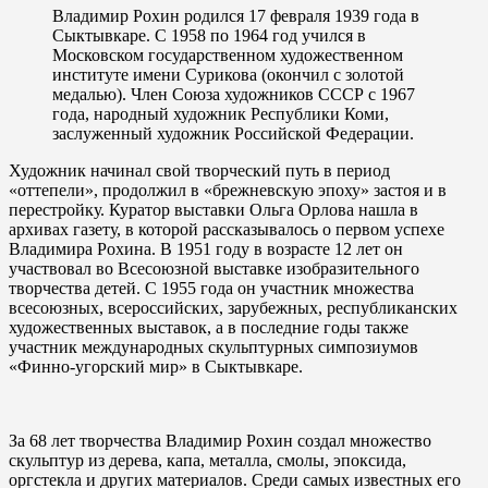
Владимир Рохин родился 17 февраля 1939 года в
Сыктывкаре. С 1958 по 1964 год учился в
Московском государственном художественном
институте имени Сурикова (окончил с золотой
медалью). Член Союза художников СССР с 1967
года, народный художник Республики Коми,
заслуженный художник Российской Федерации.
Художник начинал свой творческий путь в период
«оттепели», продолжил в «брежневскую эпоху» застоя и в
перестройку. Куратор выставки Ольга Орлова нашла в
архивах газету, в которой рассказывалось о первом успехе
Владимира Рохина. В 1951 году в возрасте 12 лет он
участвовал во Всесоюзной выставке изобразительного
творчества детей. С 1955 года он участник множества
всесоюзных, всероссийских, зарубежных, республиканских
художественных выставок, а в последние годы также
участник международных скульптурных симпозиумов
«Финно-угорский мир» в Сыктывкаре.
За 68 лет творчества Владимир Рохин создал множество
скульптур из дерева, капа, металла, смолы, эпоксида,
оргстекла и других материалов. Среди самых известных его