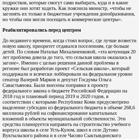
подростков, которые смогут сами выбирать, куда и в какие
кружки они хотят ходить. Как пояснила министр, «чтобы не
загонять их только в бюджетные учреждения допобразования,
но чтобы они могли посещать и коммерческие центры».
Реабилитировались перед центром
До недавнего времени, когда стоял вопрос, где лучше возвести
новую школу, приоритет отдавался поселениям, где больше
детей. По словам Натальи Михальченковой, «эта кочующая 20
лет проблема довела до того, что сельская школа оказалась в
загоне». Именно с целью решения данной проблемы в
регионе был разработан проект «Сельская школа», который
поддержали и всячески лоббировали на федеральном уровне
сенатор Валерий Марков и депутат Госдумы Ольга
Савастьянова. Были внесены поправки к проекту
федерального закона о бюджете Российской Федерации на
2018 год и плановый период 2019 и 2020 годов, в
соответствии с которыми Республике Коми предусмотрено
выделение субсидии из федерального бюджета в объеме 268,6
миллиона рублей на софинансирование капитальных
вложений в объекты муниципальной собственности. Эти
средства планируется направить на строительство учебного
корпуса школы в селе Усть-Кулом, школ в селе Дутово
Вуктыльского района и в селе Часово Сыктывдинского