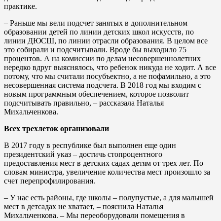
практике.
– Раньше мы вели подсчет занятых в дополнительном
образовании детей по линии детских школ искусств, по
линии ДЮСШ, по линии отрасли образования. В целом все
это собирали и подсчитывали. Вроде бы выходило 75
процентов. А на комиссии по делам несовершеннолетних
нередко вдруг выяснялось, что ребенок никуда не ходит. А все
потому, что мы считали посубъектно, а не пофамильно, а это
несовершенная система подсчета. В 2018 год мы входим с
новым программным обеспечением, которое позволит
подсчитывать правильно, – рассказала Наталья
Михальченкова.
Всех трехлеток организовали
В 2017 году в республике был выполнен еще один
президентский указ – достичь стопроцентного
предоставления мест в детских садах детям от трех лет. По
словам министра, увеличение количества мест произошло за
счет перепрофилирования.
– У нас есть районы, где школы – полупустые, а для малышей
мест в детсадах не хватает, – пояснила Наталья
Михальченкова. – Мы переоборудовали помещения в