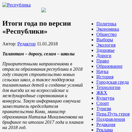
Итоги года по версии
Политика
Экономика
«Республики»
Общество
Выборы
Автор:
Редактор
11.01.2018
Экология
Здоровье
Талантам – дорогу, селам – школы
Дороги
Право
Приоритетными направлениями в
Образование
отрасли образования республики в 2018
Наука
году станут строительство новых
История
сельских школ, а также поддержка
Городская среда
талантливых детей и создание условий
Технологии
для выезда их на всероссийские и
ЖКХ
международные соревнования и
Культура
конкурсы. Такую информацию озвучила
Спорт
заместитель председателя
Туризм
правительства Коми, министр
Пера.Путь героя
образования Наталья Михальченкова на
Поздравления
брифинге по итогам 2017 года и планам
Редакция
на 2018 год.
Реклама