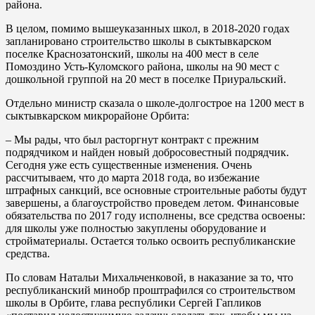
района.
В целом, помимо вышеуказанных школ, в 2018-2020 годах
запланировано строительство школы в сыктывкарском
поселке Краснозатонский, школы на 400 мест в селе
Помоздино Усть-Куломского района, школы на 90 мест с
дошкольной группой на 20 мест в поселке Приуральский.
Отдельно министр сказала о школе-долгострое на 1200 мест в
сыктывкарском микрорайоне Орбита:
– Мы рады, что был расторгнут контракт с прежним
подрядчиком и найден новый добросовестный подрядчик.
Сегодня уже есть существенные изменения. Очень
рассчитываем, что до марта 2018 года, во избежание
штрафных санкций, все основные строительные работы будут
завершены, а благоустройство проведем летом. Финансовые
обязательства по 2017 году исполнены, все средства освоены:
для школы уже полностью закуплены оборудование и
стройматериалы. Остается только освоить республиканские
средства.
По словам Натальи Михальченковой, в наказание за то, что
республиканский минобр проштрафился со строительством
школы в Орбите, глава республики Сергей Гапликов