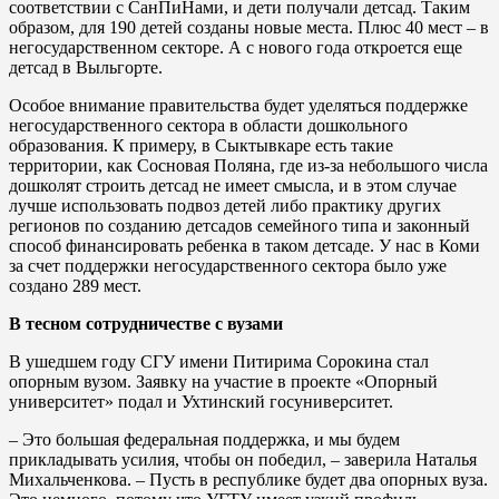
соответствии с СанПиНами, и дети получали детсад. Таким
образом, для 190 детей созданы новые места. Плюс 40 мест – в
негосударственном секторе. А с нового года откроется еще
детсад в Выльгорте.
Особое внимание правительства будет уделяться поддержке
негосударственного сектора в области дошкольного
образования. К примеру, в Сыктывкаре есть такие
территории, как Сосновая Поляна, где из-за небольшого числа
дошколят строить детсад не имеет смысла, и в этом случае
лучше использовать подвоз детей либо практику других
регионов по созданию детсадов семейного типа и законный
способ финансировать ребенка в таком детсаде. У нас в Коми
за счет поддержки негосударственного сектора было уже
создано 289 мест.
В тесном сотрудничестве с вузами
В ушедшем году СГУ имени Питирима Сорокина стал
опорным вузом. Заявку на участие в проекте «Опорный
университет» подал и Ухтинский госуниверситет.
– Это большая федеральная поддержка, и мы будем
прикладывать усилия, чтобы он победил, – заверила Наталья
Михальченкова. – Пусть в республике будет два опорных вуза.