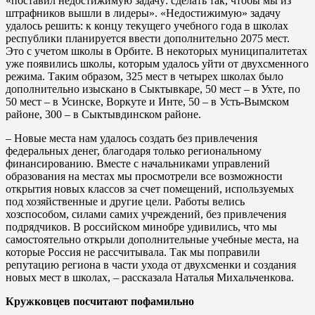
«поставил недостижимую задачу: сделать так, чтобы мы из
штрафников вышли в лидеры». «Недостижимую» задачу
удалось решить: к концу текущего учебного года в школах
республики планируется ввести дополнительно 2075 мест.
Это с учетом школы в Орбите. В некоторых муниципалитетах
уже появились школы, которым удалось уйти от двухсменного
режима. Таким образом, 325 мест в четырех школах было
дополнительно изыскано в Сыктывкаре, 50 мест – в Ухте, по
50 мест – в Усинске, Воркуте и Инте, 50 – в Усть-Вымском
районе, 300 – в Сыктывдинском районе.
– Новые места нам удалось создать без привлечения
федеральных денег, благодаря только региональному
финансированию. Вместе с начальниками управлений
образования на местах мы просмотрели все возможности
открытия новых классов за счет помещений, используемых
под хозяйственные и другие цели. Работы велись
хозспособом, силами самих учреждений, без привлечения
подрядчиков. В российском минобре удивились, что мы
самостоятельно открыли дополнительные учебные места, на
которые Россия не рассчитывала. Так мы поправили
репутацию региона в части ухода от двухсменки и создания
новых мест в школах, – рассказала Наталья Михальченкова.
Кружковцев посчитают пофамильно