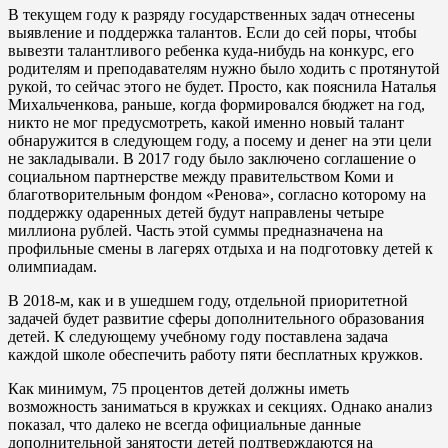
В текущем году к разряду государственных задач отнесены
выявление и поддержка талантов. Если до сей поры, чтобы
вывезти талантливого ребенка куда-нибудь на конкурс, его
родителям и преподавателям нужно было ходить с протянутой
рукой, то сейчас этого не будет. Просто, как пояснила Наталья
Михальченкова, раньше, когда формировался бюджет на год,
никто не мог предусмотреть, какой именно новый талант
обнаружится в следующем году, а посему и денег на эти цели
не закладывали. В 2017 году было заключено соглашение о
социальном партнерстве между правительством Коми и
благотворительным фондом «Ренова», согласно которому на
поддержку одаренных детей будут направлены четыре
миллиона рублей. Часть этой суммы предназначена на
профильные смены в лагерях отдыха и на подготовку детей к
олимпиадам.
В 2018-м, как и в ушедшем году, отдельной приоритетной
задачей будет развитие сферы дополнительного образования
детей. К следующему учебному году поставлена задача
каждой школе обеспечить работу пяти бесплатных кружков.
Как минимум, 75 процентов детей должны иметь
возможность заниматься в кружках и секциях. Однако анализ
показал, что далеко не всегда официальные данные
дополнительной занятости детей подтверждаются на