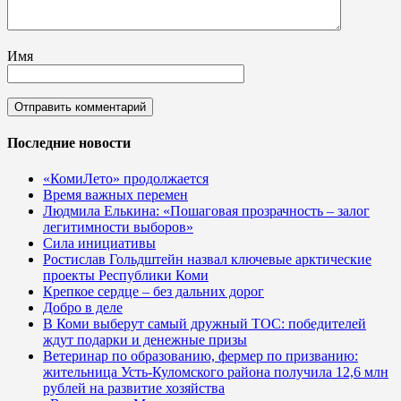
Имя
Последние новости
«КомиЛето» продолжается
Время важных перемен
Людмила Елькина: «Пошаговая прозрачность – залог
легитимности выборов»
Сила инициативы
Ростислав Гольдштейн назвал ключевые арктические
проекты Республики Коми
Крепкое сердце – без дальних дорог
Добро в деле
В Коми выберут самый дружный ТОС: победителей
ждут подарки и денежные призы
Ветеринар по образованию, фермер по призванию:
жительница Усть-Куломского района получила 12,6 млн
рублей на развитие хозяйства