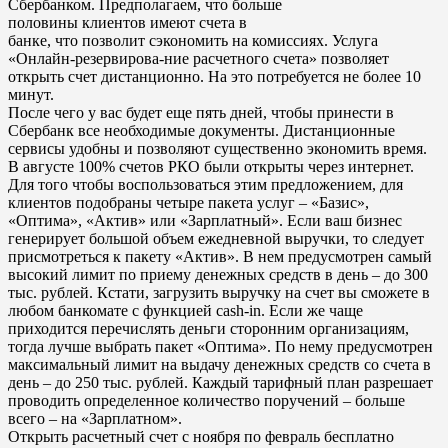
Сбербанком. Предполагаем, что больше
половины клиентов имеют счета в
банке, что позволит сэкономить на комиссиях. Услуга
«Онлайн-резервирова-ние расчетного счета» позволяет
открыть счет дистанционно. На это потребуется не более 10
минут.
После чего у вас будет еще пять дней, чтобы принести в
Сбербанк все необходимые документы. Дистанционные
сервисы удобны и позволяют существенно экономить время.
В августе 100% счетов РКО были открыты через интернет.
Для того чтобы воспользоваться этим предложением, для
клиентов подобраны четыре пакета услуг – «Базис»,
«Оптима», «Актив» или «Зарплатный». Если ваш бизнес
генерирует большой объем ежедневной выручки, то следует
присмотреться к пакету «Актив». В нем предусмотрен самый
высокий лимит по приему денежных средств в день – до 300
тыс. рублей. Кстати, загрузить выручку на счет вы сможете в
любом банкомате с функцией cash-in. Если же чаще
приходится перечислять деньги сторонним организациям,
тогда лучше выбрать пакет «Оптима». По нему предусмотрен
максимальный лимит на выдачу денежных средств со счета в
день – до 250 тыс. рублей. Каждый тарифный план разрешает
проводить определенное количество поручений – больше
всего – на «Зарплатном».
Открыть расчетный счет с ноября по февраль бесплатно