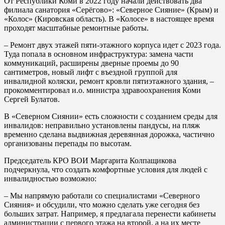
От Республики Коми в 2022 году начали действовать два
филиала санатория «Серёгово»: «Северное Сияние» (Крым) и
«Колос» (Кировская область). В «Колосе» в настоящее время
проходят масштабные ремонтные работы.
– Ремонт двух этажей пяти-этажного корпуса идет с 2023 года.
Туда попала в основном инфраструктура: замена части
коммуникаций, расширены дверные проемы до 90
сантиметров, новый лифт с въездной группой для
инвалидной коляски, ремонт кровли пятиэтажного здания, –
прокомментировал и.о. министра здравоохранения Коми
Сергей Булатов.
В «Северном Сиянии» есть сложности с созданием среды для
инвалидов: неправильно установлены пандусы, на пляж
временно сделана выдвижная деревянная дорожка, частично
организованы перепады по высотам.
Председатель КРО ВОИ Маргарита Колпащикова
подчеркнула, что создать комфортные условия для людей с
инвалидностью возможно:
– Мы напрямую работали со специалистами «Северного
Сияния» и обсудили, что можно сделать уже сегодня без
больших затрат. Например, я предлагала перенести кабинеты
администрации с первого этажа на второй, а на их месте