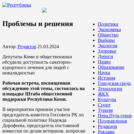
Проблемы и решения
Политика
Экономика
Общество
Выборы
Экология
Автор:
Редактор
21.03.2024
Здоровье
Дороги
Депутаты Коми и общественники
Право
обсудили доступность санаторно-
Образование
курортного лечения для людей с
Наука
инвалидностью
История
Рабочая встреча, посвященная
Городская среда
обсуждению этой темы, состоялась на
Технологии
площадке Штаба общественной
ЖКХ
поддержки Республики Коми.
Культура
Спорт
В мероприятии приняли участие
Туризм
председатель комитета Госсовета РК по
Пера.Путь героя
социальной политике Надежда
Поздравления
Дорофеева, председатель постоянной
Редакция
комиссии по делам ветеранов, вопросам
Реклама