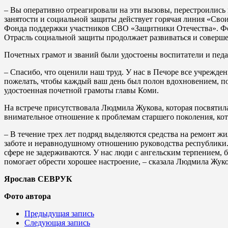
– Вы оперативно отреагировали на эти вызовы, перестроились и
занятости и социальной защиты действует горячая линия «Сво
Фонда поддержки участников СВО «Защитники Отечества». Фон
Отрасль социальной защиты продолжает развиваться и совершен
Почетных грамот и званий были удостоены воспитатели и педа
– Спасибо, что оценили наш труд. У нас в Печоре все учрежде
пожелать, чтобы каждый ваш день был полон вдохновением, п
удостоенная почетной грамоты главы Коми.
На встрече присутствовала Людмила Жукова, которая посвятила
внимательное отношение к проблемам старшего поколения, ко
– В течение трех лет подряд выделяются средства на ремонт жи
заботе и неравнодушному отношению руководства республики.
сфере не задерживаются. У нас люди с ангельским терпением,
помогает обрести хорошее настроение, – сказала Людмила Жуко
Ярослав СЕВРУК
Фото автора
Предыдущая запись
Следующая запись