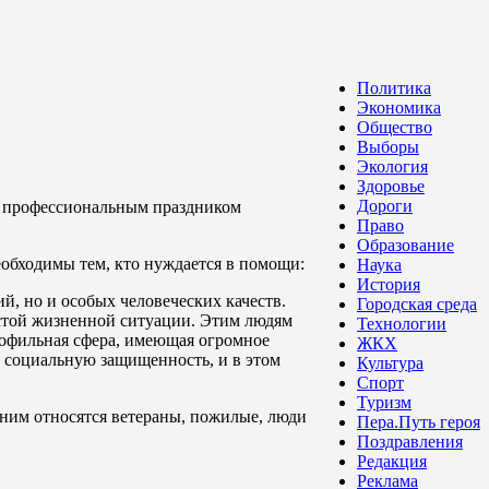
Политика
Экономика
Общество
Выборы
Экология
Здоровье
Дороги
 С профессиональным праздником
Право
Образование
обходимы тем, кто нуждается в помощи:
Наука
История
й, но и особых человеческих качеств.
Городская среда
остой жизненной ситуации. Этим людям
Технологии
профильная сфера, имеющая огромное
ЖКХ
го социальную защищенность, и в этом
Культура
Спорт
Туризм
 ним относятся ветераны, пожилые, люди
Пера.Путь героя
Поздравления
Редакция
Реклама