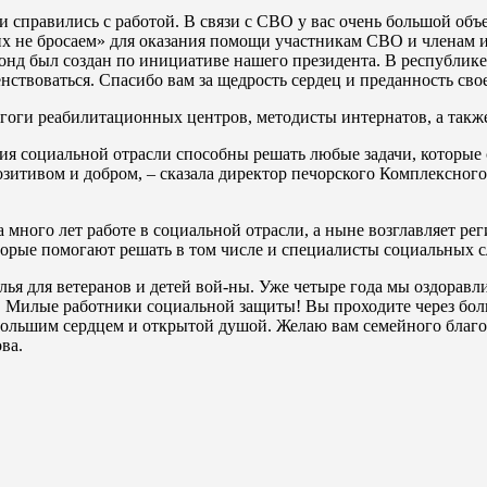
 справились с работой. В связи с СВО у вас очень большой объе
их не бросаем» для оказания помощи участникам СВО и членам и
д был создан по инициативе нашего президента. В республике 
ствоваться. Спасибо вам за щедрость сердец и преданность свое
гоги реабилитационных центров, методисты интернатов, а также
ния социальной отрасли способны решать любые задачи, которые 
озитивом и добром, – сказала директор печорского Комплексно
 много лет работе в социальной отрасли, а ныне возглавляет ре
торые помогают решать в том числе и специалисты социальных 
лья для ветеранов и детей вой-ны. Уже четыре года мы оздоравл
 Милые работники социальной защиты! Вы проходите через боль
 большим сердцем и открытой душой. Желаю вам семейного благо
ва.