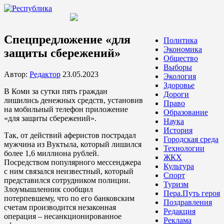
Спецпредложение «для
Политика
Экономика
защиты сбережений»
Общество
Выборы
Автор:
Редактор
23.05.2023
Экология
Здоровье
В Коми за сутки пять граждан
Дороги
лишились денежных средств, установив
Право
на мобильный телефон приложение
Образование
«для защиты сбережений».
Наука
История
Так, от действий аферистов пострадал
Городская среда
мужчина из Вуктыла, который лишился
Технологии
более 1,6 миллиона рублей.
ЖКХ
Посредством популярного мессенджера
Культура
с ним связался неизвестный, который
Спорт
представился сотрудником полиции.
Туризм
Злоумышленник сообщил
Пера.Путь героя
потерпевшему, что по его банковским
Поздравления
счетам производится незаконная
Редакция
операция – несанкционированное
Реклама