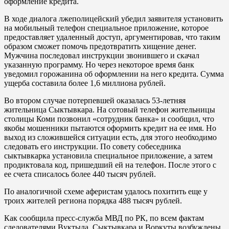
оформление кредита.
В ходе диалога лжеполицейский убедил заявителя установить
на мобильный телефон специальное приложение, которое
предоставляет удаленный доступ, аргументировав, что таким
образом сможет помочь предотвратить хищение денег.
Мужчина последовал инструкции звонившего и скачал
указанную программу. Но через некоторое время банк
уведомил горожанина об оформлении на него кредита. Сумма
ущерба составила более 1,6 миллиона рублей.
Во втором случае потерпевшей оказалась 53-летняя
жительница Сыктывкара. На сотовый телефон жительницы
столицы Коми позвонил «сотрудник банка» и сообщил, что
якобы мошенники пытаются оформить кредит на ее имя. Но
выход из сложившейся ситуации есть, для этого необходимо
следовать его инструкции. По совету собеседника
сыктывкарка установила специальное приложение, а затем
продиктовала код, пришедший ей на телефон. После этого с
ее счета списалось более 440 тысяч рублей.
По аналогичной схеме аферистам удалось похитить еще у
троих жителей региона порядка 488 тысяч рублей.
Как сообщила пресс-служба МВД по РК, по всем фактам
следователями Вуктыла, Сыктывкара и Воркуты возбуждены