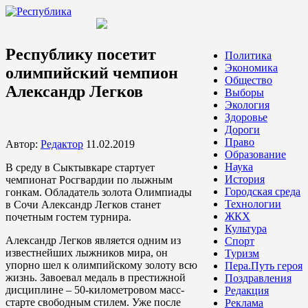
Республику посетит
Политика
Экономика
олимпийский чемпион
Общество
Александр Легков
Выборы
Экология
Здоровье
Дороги
Право
Автор:
Редактор
11.02.2019
Образование
Наука
В среду в Сыктывкаре стартует
История
чемпионат Росгвардии по лыжным
Городская среда
гонкам. Обладатель золота Олимпиады
Технологии
в Сочи Александр Легков станет
ЖКХ
почетным гостем турнира.
Культура
Александр Легков является одним из
Спорт
известнейших лыжников мира, он
Туризм
упорно шел к олимпийскому золоту всю
Пера.Путь героя
жизнь. Завоевал медаль в престижной
Поздравления
дисциплине – 50-километровом масс-
Редакция
старте свободным стилем. Уже после
Реклама