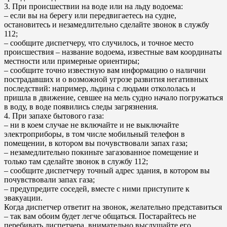
3. При происшествии на воде или на льду водоема:
– если вы на берегу или передвигаетесь на судне,
остановитесь и незамедлительно сделайте звонок в службу
112;
– сообщите диспетчеру, что случилось, и точное место
происшествия – название водоема, известные вам координаты
местности или примерные ориентиры;
– сообщите точно известную вам информацию о наличии
пострадавших и о возможной угрозе развития негативных
последствий: например, льдина с людьми откололась и
пришла в движение, севшее на мель судно начало погружаться
в воду, в воде появились следы загрязнения.
4. При запахе бытового газа:
– ни в коем случае не включайте и не выключайте
электроприборы, в том числе мобильный телефон в
помещении, в котором вы почувствовали запах газа;
– незамедлительно покиньте загазованное помещение и
только там сделайте звонок в службу 112;
– сообщите диспетчеру точный адрес здания, в котором вы
почувствовали запах газа;
– предупредите соседей, вместе с ними приступите к
эвакуации.
Когда диспетчер ответит на звонок, желательно представиться
– так вам обоим будет легче общаться. Постарайтесь не
перебивать диспетчера, внимательно выслушайте его