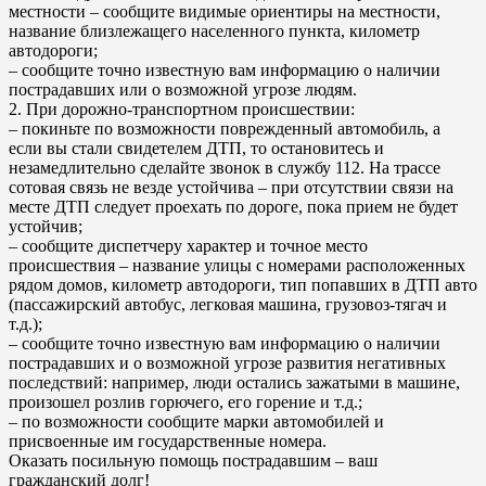
местности – сообщите видимые ориентиры на местности,
название близлежащего населенного пункта, километр
автодороги;
– сообщите точно известную вам информацию о наличии
пострадавших или о возможной угрозе людям.
2. При дорожно-транспортном происшествии:
– покиньте по возможности поврежденный автомобиль, а
если вы стали свидетелем ДТП, то остановитесь и
незамедлительно сделайте звонок в службу 112. На трассе
сотовая связь не везде устойчива – при отсутствии связи на
месте ДТП следует проехать по дороге, пока прием не будет
устойчив;
– сообщите диспетчеру характер и точное место
происшествия – название улицы с номерами расположенных
рядом домов, километр автодороги, тип попавших в ДТП авто
(пассажирский автобус, легковая машина, грузовоз-тягач и
т.д.);
– сообщите точно известную вам информацию о наличии
пострадавших и о возможной угрозе развития негативных
последствий: например, люди остались зажатыми в машине,
произошел розлив горючего, его горение и т.д.;
– по возможности сообщите марки автомобилей и
присвоенные им государственные номера.
Оказать посильную помощь пострадавшим – ваш
гражданский долг!