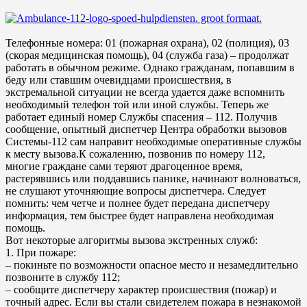
Телефонные номера: 01 (пожарная охрана), 02 (полиция), 03
(скорая медицинская помощь), 04 (служба газа) – продолжат
работать в обычном режиме. Однако гражданам, попавшим в
беду или ставшим очевидцами происшествия, в
экстремальной ситуации не всегда удается даже вспомнить
необходимый телефон той или иной службы. Теперь же
работает единый номер Службы спасения – 112. Получив
сообщение, опытный диспетчер Центра обработки вызовов
Системы-112 сам направит необходимые оперативные службы
к месту вызова.К сожалению, позвонив по номеру 112,
многие граждане сами теряют драгоценное время,
растерявшись или поддавшись панике, начинают волноваться,
не слушают уточняющие вопросы диспетчера. Следует
помнить: чем четче и полнее будет передана диспетчеру
информация, тем быстрее будет направлена необходимая
помощь.
Вот некоторые алгоритмы вызова экстренных служб:
1. При пожаре:
– покиньте по возможности опасное место и незамедлительно
позвоните в службу 112;
– сообщите диспетчеру характер происшествия (пожар) и
точный адрес. Если вы стали свидетелем пожара в незнакомой