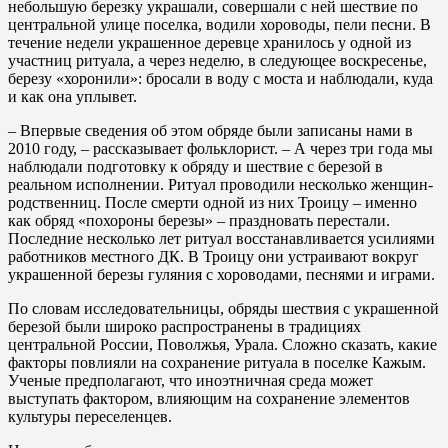
небольшую березку украшали, совершали с ней шествие по
центральной улице поселка, водили хороводы, пели песни. В
течение недели украшенное деревце хранилось у одной из
участниц ритуала, а через неделю, в следующее воскресенье,
березу «хоронили»: бросали в воду с моста и наблюдали, куда
и как она уплывет.
– Впервые сведения об этом обряде были записаны нами в
2010 году, – рассказывает фольклорист. – А через три года мы
наблюдали подготовку к обряду и шествие с березой в
реальном исполнении. Ритуал проводили несколько женщин-
родственниц. После смерти одной из них Троицу – именно
как обряд «похороны березы» – праздновать перестали.
Последние несколько лет ритуал восстанавливается усилиями
работников местного ДК. В Троицу они устраивают вокруг
украшенной березы гуляния с хороводами, песнями и играми.
По словам исследовательницы, обряды шествия с украшенной
березой были широко распространены в традициях
центральной России, Поволжья, Урала. Сложно сказать, какие
факторы повлияли на сохранение ритуала в поселке Кажым.
Ученые предполагают, что иноэтничная среда может
выступать фактором, влияющим на сохранение элементов
культуры переселенцев.