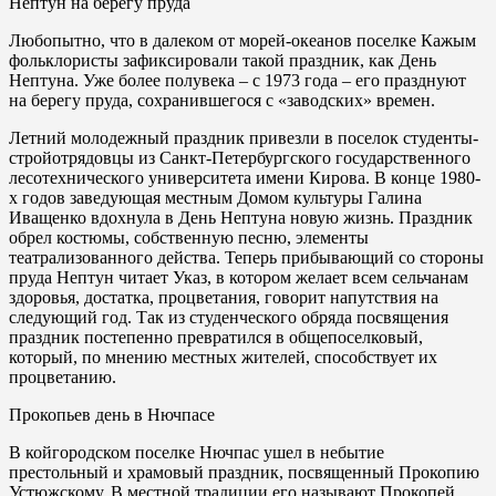
Нептун на берегу пруда
Любопытно, что в далеком от морей-океанов поселке Кажым
фольклористы зафиксировали такой праздник, как День
Нептуна. Уже более полувека – с 1973 года – его празднуют
на берегу пруда, сохранившегося с «заводских» времен.
Летний молодежный праздник привезли в поселок студенты-
стройотрядовцы из Санкт-Петербургского государственного
лесотехнического университета имени Кирова. В конце 1980-
х годов заведующая местным Домом культуры Галина
Иващенко вдохнула в День Нептуна новую жизнь. Праздник
обрел костюмы, собственную песню, элементы
театрализованного действа. Теперь прибывающий со стороны
пруда Нептун читает Указ, в котором желает всем сельчанам
здоровья, достатка, процветания, говорит напутствия на
следующий год. Так из студенческого обряда посвящения
праздник постепенно превратился в общепоселковый,
который, по мнению местных жителей, способствует их
процветанию.
Прокопьев день в Нючпасе
В койгородском поселке Нючпас ушел в небытие
престольный и храмовый праздник, посвященный Прокопию
Устюжскому. В местной традиции его называют Прокопей