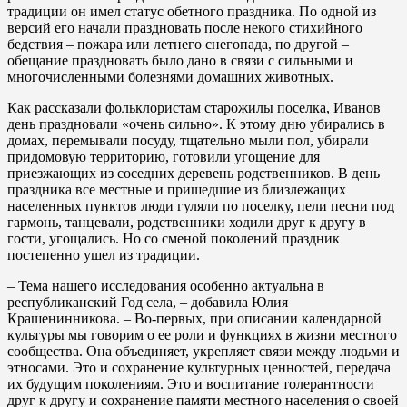
традиции он имел статус обетного праздника. По одной из
версий его начали праздновать после некого стихийного
бедствия – пожара или летнего снегопада, по другой –
обещание праздновать было дано в связи с сильными и
многочисленными болезнями домашних животных.
Как рассказали фольклористам старожилы поселка, Иванов
день праздновали «очень сильно». К этому дню убирались в
домах, перемывали посуду, тщательно мыли пол, убирали
придомовую территорию, готовили угощение для
приезжающих из соседних деревень родственников. В день
праздника все местные и пришедшие из близлежащих
населенных пунктов люди гуляли по поселку, пели песни под
гармонь, танцевали, родственники ходили друг к другу в
гости, угощались. Но со сменой поколений праздник
постепенно ушел из традиции.
– Тема нашего исследования особенно актуальна в
республиканский Год села, – добавила Юлия
Крашенинникова. – Во-первых, при описании календарной
культуры мы говорим о ее роли и функциях в жизни местного
сообщества. Она объединяет, укрепляет связи между людьми и
этносами. Это и сохранение культурных ценностей, передача
их будущим поколениям. Это и воспитание толерантности
друг к другу и сохранение памяти местного населения о своей