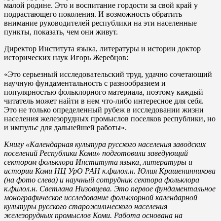
малой родине. Это и воспитание гордости за свой край у
подрастающего поколения. И возможность обратить
внимание руководителей республики на эти населенные
пункты, показать, чем они живут.
Директор Института языка, литературы и истории доктор
исторических наук Игорь Жеребцов:
«Это серьезный исследовательский труд, удачно сочетающий
научную фундаментальность с разнообразием и
популярностью фольклорного материала, поэтому каждый
читатель может найти в нем что-либо интересное для себя.
Это не только определенный рубеж в исследовании жизни
населения железорудных промыслов поселков республики, но
и импульс для дальнейшей работы».
Книгу «Календарная культура русского населения заводских
поселений Республики Коми» подготовили заведующий
сектором фольклора Института языка, литературы и
истории Коми НЦ УрО РАН к.филол.н. Юлия Крашенинникова
(на фото слева) и научный сотрудник сектора фольклора
к.филол.н. Светлана Низовцева. Это первое фундаментальное
монографическое исследование фольклорной календарной
культуры русского старожильческого населения
железорудных промыслов Коми. Работа основана на