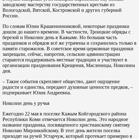
заводскому мастерству государственных крестьян из
Вологодской, Вятской, Костромской и других губерний
России.
По словам Юлии Крашенинниковой, некоторые праздники
дошли до нашего времени. В частности, Троицкие обряды с
березой и Николин день в Кажыме. Но большая часть
праздников и обрядов всё же утрачены и сохранились только в
памяти старожилов. В советское время церковные праздники
запрещали, сейчас, напротив, сельские администрации
стараются поддерживать местные традиции и участвуют в
организации празднования Крещения, Масленицы, Николина
дня.
– Такие события скрепляют общество, дают ощущение
радости и единства, передают духовные ценности предков, –
подчеркивает Юлия Андреевна.
Николин день у ручья
Ежегодно 22 мая в поселке Кажым Койгородского района
Республики Коми отмечается Николин день. Это народное
название праздника, посвященного христианскому святому
Николаю Мирликийскому. В этот день жители поселка
приходят на ручей Устарчуж, который протекает примерно в