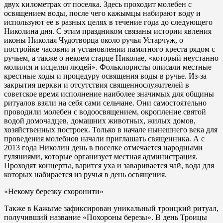
двух километрах от поселка. Здесь проходит молебен с
освящением воды, после чего кажымцы набирают воду и
используют ее в разных целях в течение года до следующего
Николина дня. С этим праздником связаны истории явления
иконы Николая Чудотворца около ручья Устарчуж, о
постройке часовни и установлении памятного креста рядом с
ручьем, а также о некоем старце Николае, «который неустанно
молился и исцелял людей». Фольклористы описали местные
крестные ходы и процедуру освящения воды в ручье. Из-за
закрытия церкви и отсутствия священнослужителей в
советское время исполнение наиболее значимых для общины
ритуалов взяли на себя сами сельчане. Они самостоятельно
проводили молебен с водоосвящением, окропление святой
водой домочадцев, домашних животных, жилых домов,
хозяйственных построек. Только в начале нынешнего века для
проведения молебнов начали приглашать священника. А с
2013 года Николин день в поселке отмечается народными
гуляниями, которые организует местная администрация.
Проходят концерты, варится уха и заваривается чай, вода для
которых набирается из ручья в день освящения.
«Некому березку схоронити»
Также в Кажыме зафиксирован уникальный троицкий ритуал,
получивший название «Похороны березы». В день Троицы