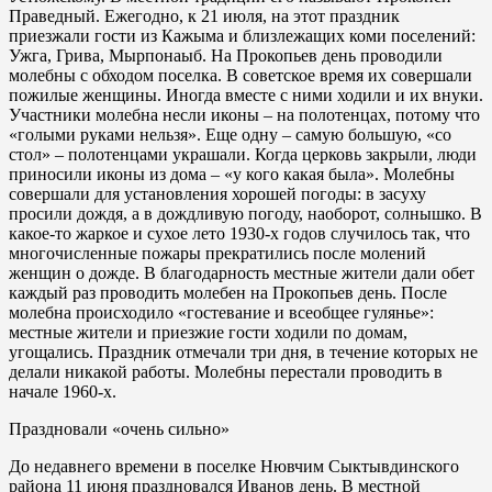
Праведный. Ежегодно, к 21 июля, на этот праздник
приезжали гости из Кажыма и близлежащих коми поселений:
Ужга, Грива, Мырпонаыб. На Прокопьев день проводили
молебны с обходом поселка. В советское время их совершали
пожилые женщины. Иногда вместе с ними ходили и их внуки.
Участники молебна несли иконы – на полотенцах, потому что
«голыми руками нельзя». Еще одну – самую большую, «со
стол» – полотенцами украшали. Когда церковь закрыли, люди
приносили иконы из дома – «у кого какая была». Молебны
совершали для установления хорошей погоды: в засуху
просили дождя, а в дождливую погоду, наоборот, солнышко. В
какое-то жаркое и сухое лето 1930-х годов случилось так, что
многочисленные пожары прекратились после молений
женщин о дожде. В благодарность местные жители дали обет
каждый раз проводить молебен на Прокопьев день. После
молебна происходило «гостевание и всеобщее гулянье»:
местные жители и приезжие гости ходили по домам,
угощались. Праздник отмечали три дня, в течение которых не
делали никакой работы. Молебны перестали проводить в
начале 1960-х.
Праздновали «очень сильно»
До недавнего времени в поселке Нювчим Сыктывдинского
района 11 июня праздновался Иванов день. В местной