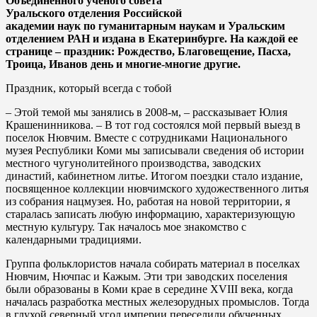
Объединенного ученого совета
Уральского отделения Российской
академии наук по гуманитарным наукам и Уральским
отделением РАН и издана в Екатеринбурге. На каждой ее
странице – праздник: Рождество, Благовещение, Пасха,
Троица, Иванов день и многие-многие другие.
Праздник, который всегда с тобой
– Этой темой мы занялись в 2008-м, – рассказывает Юлия
Крашенинникова. – В тот год состоялся мой первый выезд в
поселок Нювчим. Вместе с сотрудниками Национального
музея Республики Коми мы записывали сведения об истории
местного чугунолитейного производства, заводских
династий, кабинетном литье. Итогом поездки стало издание,
посвященное коллекции нювчимского художественного литья
из собрания нацмузея. Но, работая на новой территории, я
старалась записать любую информацию, характеризующую
местную культуру. Так началось мое знакомство с
календарными традициями.
Группа фольклористов начала собирать материал в поселках
Нювчим, Нючпас и Кажым. Эти три заводских поселения
были образованы в Коми крае в середине XVIII века, когда
началась разработка местных железорудных промыслов. Тогда
в глухой северный угол империи переселили обученных