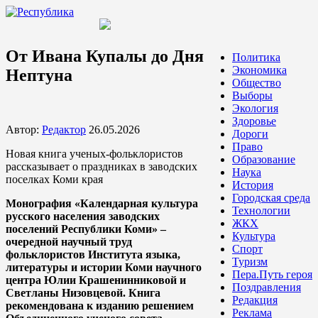
От Ивана Купалы до Дня
Политика
Экономика
Нептуна
Общество
Выборы
Экология
Здоровье
Автор:
Редактор
26.05.2026
Дороги
Право
Новая книга ученых-фольклористов
Образование
рассказывает о праздниках в заводских
Наука
поселках Коми края
История
Городская среда
Монография «Календарная культура
Технологии
русского населения заводских
ЖКХ
поселений Республики Коми» –
Культура
очередной научный труд
Спорт
фольклористов Института языка,
Туризм
литературы и истории Коми научного
Пера.Путь героя
центра Юлии Крашенинниковой и
Поздравления
Светланы Низовцевой. Книга
Редакция
рекомендована к изданию решением
Реклама