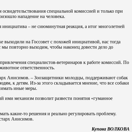
м освидетельствования специальной комиссией и только при
оизошло нападение на человека.
я инициатива – не сиюминутная реакция, а итог многолетней
же выходили на Госсовет с похожей инициативой, нас тогда
 мы повторно выходим, чтобы наконец довести дело до
 привлечения специалистов-ветеринаров к работе комиссий. По
животное ответственность.
старх Анисимов. – Зоозащитники молодцы, поддерживают собак
юдям, к детям. Из-за этого складывается мнение, что все собаки
нимать иные меры.
ый ими механизм позволит развести понятия «гуманное
мать какие-то решения и реально регулировать проблему.
истарх Анисимов.
Купава ВОЛКОВА