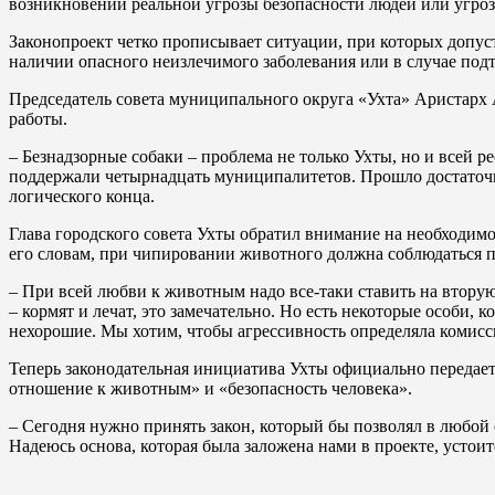
возникновении реальной угрозы безопасности людей или угроз
Законопроект четко прописывает ситуации, при которых допус
наличии опасного неизлечимого заболевания или в случае под
Председатель совета муниципального округа «Ухта» Аристарх 
работы.
– Безнадзорные собаки – проблема не только Ухты, но и всей 
поддержали четырнадцать муниципалитетов. Прошло достаточно
логического конца.
Глава городского совета Ухты обратил внимание на необходимо
его словам, при чипировании животного должна соблюдаться п
– При всей любви к животным надо все-таки ставить на втору
– кормят и лечат, это замечательно. Но есть некоторые особи, к
нехорошие. Мы хотим, чтобы агрессивность определяла комисс
Теперь законодательная инициатива Ухты официально передает
отношение к животным» и «безопасность человека».
– Сегодня нужно принять закон, который бы позволял в любой 
Надеюсь основа, которая была заложена нами в проекте, устои