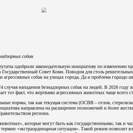
надзорных собак
епутаты одобрили законодательную инициативу по изменению п
 Государственный Совет Коми. Поводом для столь решительных д
и агрессивных собак на улицах города. Да и проблема гораздо 
4 случая нападения безнадзорных собак на людей. В 2026 году 
ет тот факт, что жертвами агрессивных животных чаще всего ст
ьные нормы, так как текущая система (ОСВВ – отлов, стерилиза
Инициатива направлена на расширение полномочий и более жест
равительством региона.
вотных», которые могут быть как государственными, так и час
 термин «экстраординарная ситуация». Такой режим позволит вл