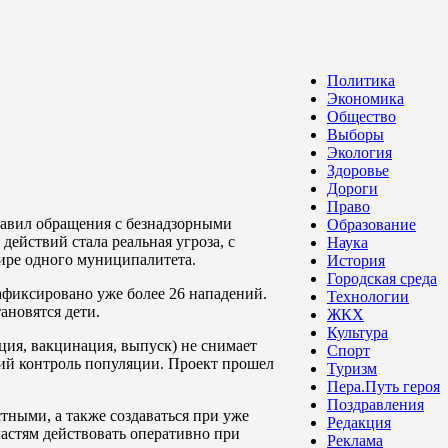
Политика
Экономика
Общество
Выборы
Экология
Здоровье
Дороги
Право
равил обращения с безнадзорными
Образование
ействий стала реальная угроза, с
Наука
шире одного муниципалитета.
История
Городская среда
зафиксировано уже более 26 нападений.
Технологии
ановятся дети.
ЖКХ
Культура
ция, вакцинация, выпуск) не снимает
Спорт
кий контроль популяции. Проект прошел
Туризм
Пера.Путь героя
Поздравления
тными, а также создаваться при уже
Редакция
астям действовать оперативно при
Реклама