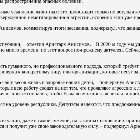
ы распространения опасных болезней.
тимо усыпление животных: это происходит только по результата
твержденной немотивированной агрессии, особенно если уже пр
Анисимов, комментируя итоги заседания, подчеркнул, что данна
республики, – отметил Аристарх Анисимов. – В 2020-м году мы у
 много времени, но этот вопрос по-прежнему актуален. Сейчас
сть гуманного, но профессионального подхода, который требует
ривязка к конкретному лицу или организации, которые несут за 
ю чашу весов жизнь и здоровье наших детей, – подчеркнул Ари
оторые всю работу сводят на нет тем, что проявляют агрессию к л
ия из профессионалов, чтобы была возможность лечить или при
ся на уровень республики. Депутаты надеются, что предложенн
ситуации, даже в самой тяжелой, на законных основаниях прини
тся и получит уже свою законодательную силу, – подчеркнул Ар