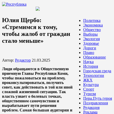
Юлия Щербо:
Политика
Экономика
«Стремимся к тому,
Общество
чтобы жалоб от граждан
Выборы
Экология
стало меньше»
Здоровье
Дороги
Право
Образование
Автор:
Редактор
21.03.2025
Наука
История
Люди обращаются в Общественную
Городская среда
приемную Главы Республики Коми,
Технологии
чтобы пожаловаться на проблему,
ЖКХ
проконсультироваться, получить
Культура
совет, как действовать в той или иной
Спорт
сложной жизненной ситуации. Так
Туризм
власть узнает о болевых точках,
Пера.Путь героя
общественном самочувствии и
Поздравления
вырабатывает пути решения
Редакция
проблем. Самая большая аудитория и
Реклама