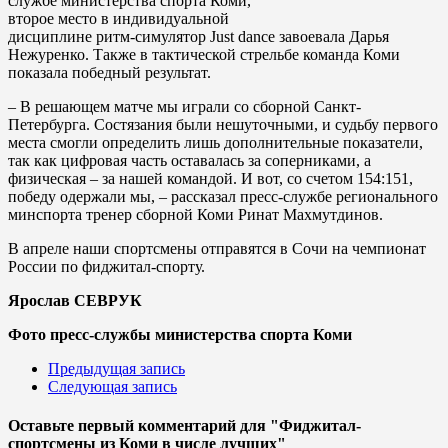
службе министерства спорта Коми,
второе место в индивидуальной
дисциплине ритм-симулятор Just dance завоевала Дарья
Нежуренко. Также в тактической стрельбе команда Коми
показала победный результат.
– В решающем матче мы играли со сборной Санкт-
Петербурга. Состязания были нешуточными, и судьбу первого
места смогли определить лишь дополнительные показатели,
так как цифровая часть оставалась за соперниками, а
физическая – за нашей командой. И вот, со счетом 154:151,
победу одержали мы, – рассказал пресс-службе регионального
минспорта тренер сборной Коми Ринат Махмутдинов.
В апреле наши спортсмены отправятся в Сочи на чемпионат
России по фиджитал-спорту.
Ярослав СЕВРУК
Фото пресс-службы министерства спорта Коми
Предыдущая запись
Следующая запись
Оставьте первый комментарий
для "Фиджитал-
спортсмены из Коми в числе лучших"