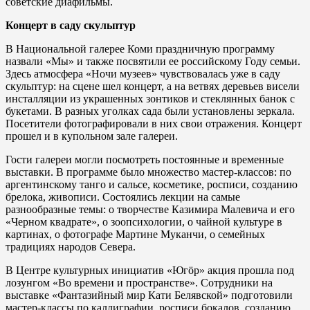
советские диафильмы.
Концерт в саду скульптур
В Национальной галерее Коми праздничную программу
назвали «Мы» и также посвятили ее российскому Году семьи.
Здесь атмосфера «Ночи музеев» чувствовалась уже в саду
скульптур: на сцене шел концерт, а на ветвях деревьев висели
инсталляции из украшенных зонтиков и стеклянных банок с
букетами. В разных уголках сада были установлены зеркала.
Посетители фотографировали в них свои отражения. Концерт
прошел и в купольном зале галереи.
Гости галереи могли посмотреть постоянные и временные
выставки. В программе было множество мастер-классов: по
аргентинскому танго и сальсе, косметике, росписи, созданию
брелока, живописи. Состоялись лекции на самые
разнообразные темы: о творчестве Казимира Малевича и его
«Черном квадрате», о зоопсихологии, о чайной культуре в
картинах, о фотографе Мартине Муканчи, о семейных
традициях народов Севера.
В Центре культурных инициатив «Югöр» акция прошла под
лозунгом «Во времени и пространстве». Сотрудники на
выставке «Фантазийный мир Кати Белявской» подготовили
мастер-классы по каллиграфии, росписи бокалов, созданию