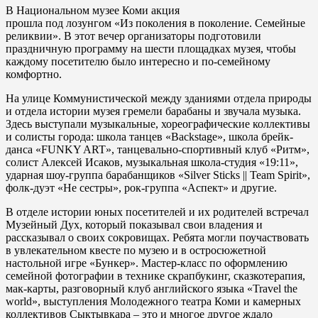
В Национальном музее Коми акция
прошла под лозунгом «Из поколения в поколение. Семейные
реликвии». В этот вечер организаторы подготовили
праздничную программу на шести площадках музея, чтобы
каждому посетителю было интересно и по-семейному
комфортно.
На улице Коммунистической между зданиями отдела природы
и отдела истории музея гремели барабаны и звучала музыка.
Здесь выступали музыкальные, хореографические коллективы
и солисты города: школа танцев «Backstage», школа брейк-
данса «FUNKY ART», танцевально-спортивный клуб «Ритм»,
солист Алексей Исаков, музыкальная школа-студия «19:11»,
ударная шоу-группа барабанщиков «Silver Sticks || Team Spirit»,
фолк-дуэт «Не сестры», рок-группа «Аспект» и другие.
В отделе истории юных посетителей и их родителей встречал
Музейный Дух, который показывал свои владения и
рассказывал о своих сокровищах. Ребята могли поучаствовать
в увлекательном квесте по музею и в остросюжетной
настольной игре «Бункер». Мастер-класс по оформлению
семейной фотографии в технике скрапбукинг, сказкотерапия,
мак-карты, разговорный клуб английского языка «Travel the
world», выступления Молодежного театра Коми и камерных
коллективов Сыктывкара – это и многое другое ждало