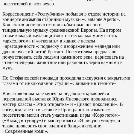
посетителей в этот вечер.
Корреспондент «Республики» побывал в отделе истории на
концерте ансамбля старинной музыки «Cantabile Aperto».
Коллектив исполнял историко-бытовые песни и
танцевальную музыку средневековой Европы. На втором
этаже каждый желающий мог на несколько минут стать
«археологом» и «откопать» в ящике с песком
«драгоценности»: подвеску с изображением медведя или
древнерусский витой браслет. Посетителям предлагали
почувствовать себя людьми каменного века: нарисовать на
стене «пещеры» животное или размолоть зерна камнями в
муку.
По Стефановской площади проходила экскурсия с закрытыми
глазами от инклюзивной студии «Свидание в темноте».
В выставочном зале музея на недавно открывшейся
персональной выставке Юрия Лисовского проводились
мастер-классы «Этно-открытка» и «Диалог поколений». В
соседнем зале на выставке «Пространство изьватас»
посетители могли стать участниками игры «Кöрэ петöм»
(«Выход в тундру») и мастер-класса «Я рисую тундру», а
также проверить свои знания в блиц-викторине
«Современные коми».