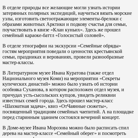
В отделе природы все желающие могли узнать истории
затерянных полярных экспедиций, научиться вязать морские
узлы, изготовить светоотражающие элементы-брелоки с
образами животных Арктики и подкову счастья для семьи,
поучаствовать в квизе «Клан куньих». Здесь же прошел
семейный караоке-баттл «Голосистый соловей».
В отделе этнографии на экскурсии «Семейные обряды»
гостям мероприятия поведали о ценностях крестьянской
семьи, праздниках и верованиях, провели разнообразные
мастер-классы.
В Литературном музее Ивана Куратова (также отдел
Национального музея Коми) на мероприятии «Секреты
купеческих династий» можно было узнать об истории
особняка Суханова, в котором расположен отдел музея, и
причудах усть-сысольских купцов, увидеть реликвии
известных семей города. Здесь прошел мастер-класс
«Шахматная задача», квиз «ОтЧаянные сюжеты»,
посвященный традициям семейных чаепитий. А на площадке
перед старинным зданием состоялся вечерний концерт.
В Доме-музее Ивана Морозова можно было расписать спил
дерева на мастер-классе «Семейный оберег» и посмотреть