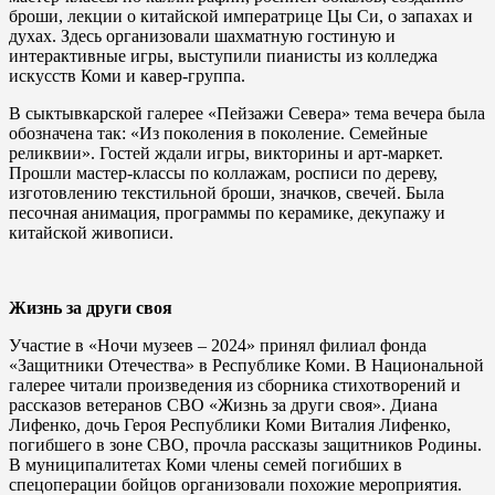
броши, лекции о китайской императрице Цы Си, о запахах и
духах. Здесь организовали шахматную гостиную и
интерактивные игры, выступили пианисты из колледжа
искусств Коми и кавер-группа.
В сыктывкарской галерее «Пейзажи Севера» тема вечера была
обозначена так: «Из поколения в поколение. Семейные
реликвии». Гостей ждали игры, викторины и арт-маркет.
Прошли мастер-классы по коллажам, росписи по дереву,
изготовлению текстильной броши, значков, свечей. Была
песочная анимация, программы по керамике, декупажу и
китайской живописи.
Жизнь за други своя
Участие в «Ночи музеев – 2024» принял филиал фонда
«Защитники Отечества» в Республике Коми. В Национальной
галерее читали произведения из сборника стихотворений и
рассказов ветеранов СВО «Жизнь за други своя». Диана
Лифенко, дочь Героя Республики Коми Виталия Лифенко,
погибшего в зоне СВО, прочла рассказы защитников Родины.
В муниципалитетах Коми члены семей погибших в
спецоперации бойцов организовали похожие мероприятия.