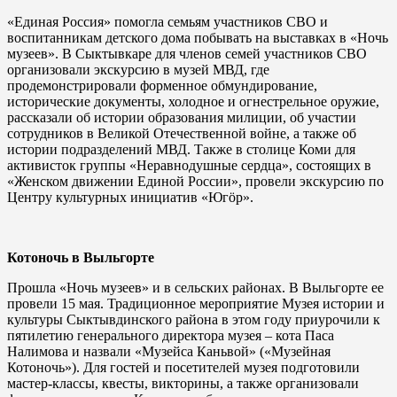
«Единая Россия» помогла семьям участников СВО и
воспитанникам детского дома побывать на выставках в «Ночь
музеев». В Сыктывкаре для членов семей участников СВО
организовали экскурсию в музей МВД, где
продемонстрировали форменное обмундирование,
исторические документы, холодное и огнестрельное оружие,
рассказали об истории образования милиции, об участии
сотрудников в Великой Отечественной войне, а также об
истории подразделений МВД. Также в столице Коми для
активисток группы «Неравнодушные сердца», состоящих в
«Женском движении Единой России», провели экскурсию по
Центру культурных инициатив «Югöр».
Котоночь в Выльгорте
Прошла «Ночь музеев» и в сельских районах. В Выльгорте ее
провели 15 мая. Традиционное мероприятие Музея истории и
культуры Сыктывдинского района в этом году приурочили к
пятилетию генерального директора музея – кота Паса
Налимова и назвали «Музейса Каньвой» («Музейная
Котоночь»). Для гостей и посетителей музея подготовили
мастер-классы, квесты, викторины, а также организовали