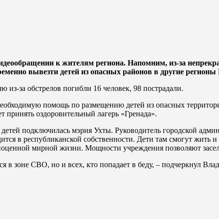
идеообращении к жителям региона. Напомним, из-за непрек
еменно вывезти детей из опасных районов в другие регионы 
ю из-за обстрелов погибли 16 человек, 98 пострадали.
 необходимую помощь по размещению детей из опасных территор
ет принять оздоровительный лагерь «Гренада».
 детей подключилась мэрия Ухты. Руководитель городской адми
ится в республиканской собственности. Дети там смогут жить и
лноценной мирной жизни. Мощности учреждения позволяют засел
тся в зоне СВО, но и всех, кто попадает в беду, – подчеркнул Вл