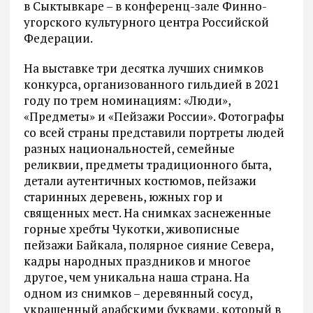
в Сыктывкаре – в конференц-зале Финно-
угорского культурного центра Российской
Федерации.
На выставке три десятка лучших снимков
конкурса, организованного гильдией в 2021
году по трем номинациям: «Люди»,
«Предметы» и «Пейзажи России». Фотографы
со всей страны представили портреты людей
разных национальностей, семейные
реликвии, предметы традиционного быта,
детали аутентичных костюмов, пейзажи
старинных деревень, южных гор и
священных мест. На снимках заснеженные
горные хребты Чукотки, живописные
пейзажи Байкала, полярное сияние Севера,
кадры народных праздников и многое
другое, чем уникальна наша страна. На
одном из снимков – деревянный сосуд,
украшенный арабскими буквами, который в