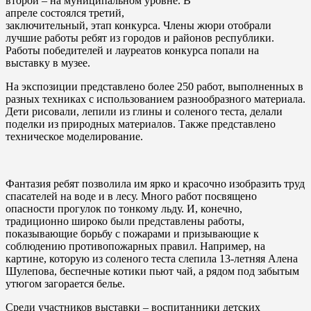
второй – на муниципальном уровне. В
апреле состоялся третий,
заключительный, этап конкурса. Члены жюри отобрали
лучшие работы ребят из городов и районов республики.
Работы победителей и лауреатов конкурса попали на
выставку в музее.
На экспозиции представлено более 250 работ, выполненных в
разных техниках с использованием разнообразного материала.
Дети рисовали, лепили из глины и соленого теста, делали
поделки из природных материалов. Также представлено
техническое моделирование.
Фантазия ребят позволила им ярко и красочно изобразить труд
спасателей на воде и в лесу. Много работ посвящено
опасности прогулок по тонкому льду. И, конечно,
традиционно широко были представлены работы,
показывающие борьбу с пожарами и призывающие к
соблюдению противопожарных правил. Например, на
картине, которую из соленого теста слепила 13-летняя Алена
Шулепова, беспечные котики пьют чай, а рядом под забытым
утюгом загорается белье.
Среди участников выставки – воспитанники детских