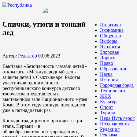
Спички, утюги и тонкий
Политика
Экономика
лед
Общество
Выборы
Экология
Здоровье
Автор:
Редактор
03.06.2023
Дороги
Право
Выставка «Безопасноcть глазами детей»
Образование
открылась в Международный день
Наука
защиты детей в Сыктывкаре. Работы
История
участников одноименного
Городская среда
республиканского конкурса детского
Технологии
творчества представлены в
ЖКХ
выставочном зале Национального музея
Культура
Коми. В этом году конкурс проводился
Спорт
уже в пятнадцатый раз.
Туризм
Пера.Путь героя
Конкурс традиционно проходит в три
Поздравления
этапа. Первый – в
Редакция
общеобразовательных учреждениях,
Реклама