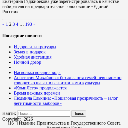
Екатерина Гаджибекова уже зарегистрировалась в качестве
избирателя на предварительное голосование «Единой
России»
«
1
2
3
4
…
193
»
Последние новости
И дороги, и тротуары
Земля в подарок
Удобная дистанция
Ночной дозор
Насколько коварна вода
Анастасия Михайлова: без желания семей невозможно
говорить о шагах в развитии коми культуры
«КомиЛето» продолжается
Время важных перемен
Людмила Елькина: «Пошаговая прозрачность – залог
легитимности выборов»
Найти:
Copyright | 2026
[16+] Издание Правительства и Государственного Совета