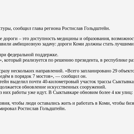
ктуры, сообщил глава региона Ростислав Гольдштейн.
ые дороги – это доступность медицины и образования, возможно
тавили амбициозную задачу: дороги Коми должны стать лучшими
при федеральной поддержке.
», который реализуется по решению президента, в республике р
сразу нескольких направлений. «Всего запланировано 29 объекто
едём в порядок 7 мостов», — сообщил он.
штейн выделил почти 40-километровый участок трассы Сыктывкар
одолжается обновление искусственных сооружений.
 из них работы уже идут. В Сыктывкаре обновим более 4 км ули
овия, чтобы люди оставались жить и работать в Коми, чтобы би
мировал Ростислав Гольдштейн.