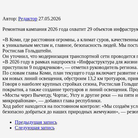
Автор:
Редактор
27.05.2026
Ремонтная кампания 2026 года охватит 29 объектов инфрастру
«В Коми, где расстояния огромны, а климат суров, качественн
к уникальным местам и, главное, безопасность людей. Мы пос
Ростислав Гольдштейн.
Он уточнил, что модернизация транспортной сети проводится 
«В 2026 году в рамках нацпроекта «Инфраструктура для жизни
приступили 9 подрядчиков», — отметил руководитель региона.
По словам главы Коми, план текущего года включает развитие 
км новых линий освещения, обустроим 13,2 км тротуаров, прив
Говоря о наиболее крупных стройках сезона, Ростислав Гольд
покрытия, а также создание тротуаров и линий освещения. Пр
«Мосты через Вычегду, Чортас, Ухту и другие реки — на пяти
микрорайонам», — добавил глава республики.
Ход работ находится на постоянном контроле: «Мы создаём усл
безопасно добраться до наших природных жемчужин», — резю
Предыдущая запись
Следующая запись