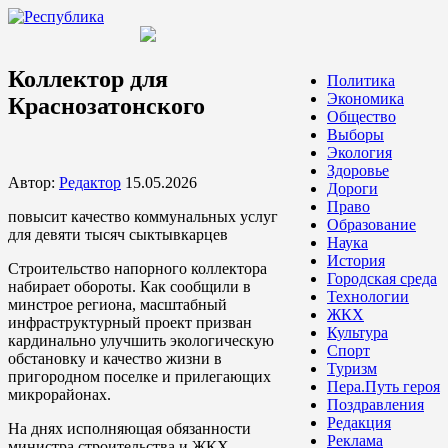
Коллектор для
Политика
Экономика
Краснозатонского
Общество
Выборы
Экология
Здоровье
Автор:
Редактор
15.05.2026
Дороги
Право
повысит качество коммунальных услуг
Образование
для девяти тысяч сыктывкарцев
Наука
История
Строительство напорного коллектора
Городская среда
набирает обороты. Как сообщили в
Технологии
минстрое региона, масштабный
ЖКХ
инфраструктурный проект призван
Культура
кардинально улучшить экологическую
Спорт
обстановку и качество жизни в
Туризм
пригородном поселке и прилегающих
Пера.Путь героя
микрорайонах.
Поздравления
Редакция
На днях исполняющая обязанности
Реклама
министра строительства и ЖКХ