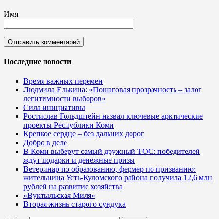
Имя
Последние новости
Время важных перемен
Людмила Елькина: «Пошаговая прозрачность – залог
легитимности выборов»
Сила инициативы
Ростислав Гольдштейн назвал ключевые арктические
проекты Республики Коми
Крепкое сердце – без дальних дорог
Добро в деле
В Коми выберут самый дружный ТОС: победителей
ждут подарки и денежные призы
Ветеринар по образованию, фермер по призванию:
жительница Усть-Куломского района получила 12,6 млн
рублей на развитие хозяйства
«Вуктыльская Миля»
Вторая жизнь старого сундука