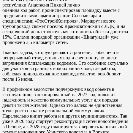
республики Анастасия Пихней лично
оценила ход работ, проинспектировав площадку вместе с
представителями администрации Сыктывкара и
специалистами «РосСтройКонтроля». Маршрут нового
трубопровода свяжет поселок Краснозатонский с ЛДК, и на
сегодняшний день строительная готовность объекта достигла
15%. Силами подрядной организации «Шнагундай» уже
проложено 3,5 километра сетей.
Главная задача, которую решают строители, – обеспечить
непрерывный отвод сточных вод и свести к нулю риски
загрязнения близлежащих водоемов. Это особенно актуально
для участков в границах водоохранных зон, где работы,
соблюдая природоохранное законодательство, возобновят
после 15 июня.
В профильном ведомстве подчеркнули: ввод объекта в
эксплуатацию, запланированный на 2027 год, повысит
надежность и качество коммунальных услуг для порядка
девяти тысяч жителей. Однако это далеко не единственная
точка роста на карте региональной «коммуналки».
Параллельно кипит работа и в других муниципалитетах. Так,
уже в 2026 году стартует реконструкция сетей водоотведения
в Печоре, а к 2028 году планируется завершить капитальный
ремонт изношенного Усинского водовода в Воркуте.