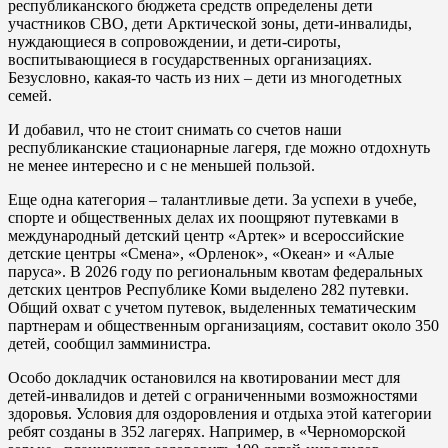
республиканского бюджета средств определены дети
участников СВО, дети Арктической зоны, дети-инвалиды,
нуждающиеся в сопровождении, и дети-сироты,
воспитывающиеся в государственных организациях.
Безусловно, какая-то часть из них – дети из многодетных
семей.
И добавил, что не стоит снимать со счетов наши
республиканские стационарные лагеря, где можно отдохнуть
не менее интересно и с не меньшей пользой.
Еще одна категория – талантливые дети. За успехи в учебе,
спорте и общественных делах их поощряют путевками в
международный детский центр «Артек» и всероссийские
детские центры «Смена», «Орленок», «Океан» и «Алые
паруса». В 2026 году по региональным квотам федеральных
детских центров Республике Коми выделено 282 путевки.
Общий охват с учетом путевок, выделенных тематическим
партнерам и общественным организациям, составит около 350
детей, сообщил замминистра.
Особо докладчик остановился на квотировании мест для
детей-инвалидов и детей с ограниченными возможностями
здоровья. Условия для оздоровления и отдыха этой категории
ребят созданы в 352 лагерях. Например, в «Черноморской