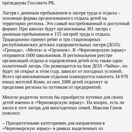
президиума Госсовета РК.
Лагеря с дневным пребыванием и лагеря труда и отдыха –
основные формы организованного отдыха детей на
территории региона. Это самый востребованный и доступный
формат. При школах будут организованы 301 лагерь с
дневным пребыванием и 155 лагерей труда и отдыха.
Традиционно примут ребят и три стационарных
республиканских детских оздоровительных лагеря (ДОЛ):
«Гренада», «Мечта» и «Орленок». В «Черноморскую зорьку»
отправятся 1600 школьников. В региональном реестре
организаций отдыха и оздоровления детей есть также один
палаточный лагерь. Он размещается на базе ДОЛ «Чайка», но
будет ли открыт в этом году, зависит от погодных условий.
Всего организованным отдыхом планируется охватить 34 978
юных жителей Коми, из них 2088 детей отдохнут за
пределами региона по путевкам от предприятий.
Многие родители хотели бы приобрести путевки для своих
детей именно в «Черноморскую зорьку». На вопрос, есть ли
квота в этот лагерь для многодетных семей, Максим Ганов
пояснил:
– Приоритетными категориями для направления в
«Черноморскую зорьку» в рамках выделенных из