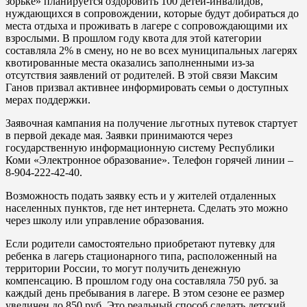
зорьке» планируется оздоровить 100 детей-инвалидов,
нуждающихся в сопровождении, которые будут добираться до
места отдыха и проживать в лагере с сопровождающими их
взрослыми. В прошлом году квота для этой категории
составляла 2% в смену, но не во всех муниципальных лагерях
квотированные места оказались заполненными из-за
отсутствия заявлений от родителей. В этой связи Максим
Ганов призвал активнее информировать семьи о доступных
мерах поддержки.
Заявочная кампания на получение льготных путевок стартует
в первой декаде мая. Заявки принимаются через
государственную информационную систему Республики
Коми «Электронное образование». Телефон горячей линии –
8-904-222-42-40.
Возможность подать заявку есть и у жителей отдаленных
населенных пунктов, где нет интернета. Сделать это можно
через школу или управление образования.
Если родители самостоятельно приобретают путевку для
ребенка в лагерь стационарного типа, расположенный на
территории России, то могут получить денежную
компенсацию. В прошлом году она составляла 750 руб. за
каждый день пребывания в лагере. В этом сезоне ее размер
увеличен до 850 руб. Это реальный способ сделать детский