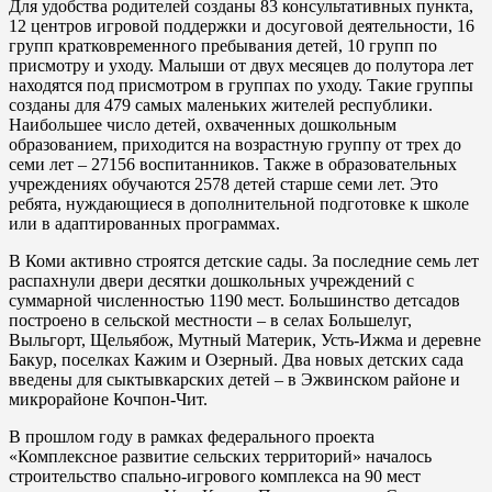
Для удобства родителей созданы 83 консультативных пункта,
12 центров игровой поддержки и досуговой деятельности, 16
групп кратковременного пребывания детей, 10 групп по
присмотру и уходу. Малыши от двух месяцев до полутора лет
находятся под присмотром в группах по уходу. Такие группы
созданы для 479 самых маленьких жителей республики.
Наибольшее число детей, охваченных дошкольным
образованием, приходится на возрастную группу от трех до
семи лет – 27156 воспитанников. Также в образовательных
учреждениях обучаются 2578 детей старше семи лет. Это
ребята, нуждающиеся в дополнительной подготовке к школе
или в адаптированных программах.
В Коми активно строятся детские сады. За последние семь лет
распахнули двери десятки дошкольных учреждений с
суммарной численностью 1190 мест. Большинство детсадов
построено в сельской местности – в селах Большелуг,
Выльгорт, Щельябож, Мутный Материк, Усть-Ижма и деревне
Бакур, поселках Кажим и Озерный. Два новых детских сада
введены для сыктывкарских детей – в Эжвинском районе и
микрорайоне Кочпон-Чит.
В прошлом году в рамках федерального проекта
«Комплексное развитие сельских территорий» началось
строительство спально-игрового комплекса на 90 мест