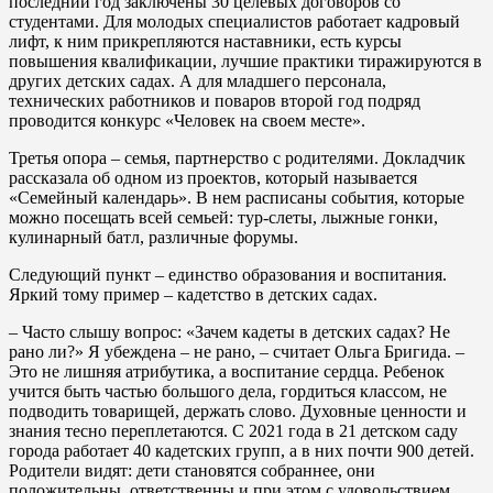
последний год заключены 30 целевых договоров со
студентами. Для молодых специалистов работает кадровый
лифт, к ним прикрепляются наставники, есть курсы
повышения квалификации, лучшие практики тиражируются в
других детских садах. А для младшего персонала,
технических работников и поваров второй год подряд
проводится конкурс «Человек на своем месте».
Третья опора – семья, партнерство с родителями. Докладчик
рассказала об одном из проектов, который называется
«Семейный календарь». В нем расписаны события, которые
можно посещать всей семьей: тур-слеты, лыжные гонки,
кулинарный батл, различные форумы.
Следующий пункт – единство образования и воспитания.
Яркий тому пример – кадетство в детских садах.
– Часто слышу вопрос: «Зачем кадеты в детских садах? Не
рано ли?» Я убеждена – не рано, – считает Ольга Бригида. –
Это не лишняя атрибутика, а воспитание сердца. Ребенок
учится быть частью большого дела, гордиться классом, не
подводить товарищей, держать слово. Духовные ценности и
знания тесно переплетаются. С 2021 года в 21 детском саду
города работает 40 кадетских групп, а в них почти 900 детей.
Родители видят: дети становятся собраннее, они
положительны, ответственны и при этом с удовольствием