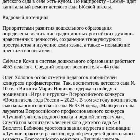
детского сада в селе Усть-Кулом. По нацпроекту «Семья» идет
капитальный ремонт детского сада Ыбской школы.
Кадровый потенциал
Приоритетами развития дошкольного образования
определены воспитание традиционных российских духовно-
нравственных ценностей, сохранение этнокультурного
пространства и изучение коми языка, а также – повышение
престижа воспитателя.
Сейчас в Коми в системе дошкольного образования работают
4853 педагога. Средний возраст воспитателя – 44 года.
Олег Холопов особо отметил педагогов-победителей
конкурсов профмастерства. Так, воспитатель детского сада №
10 села Визинга Мария Новикова одержала победу в
номинации «Игра и игрушка» Всероссийского конкурса
«Воспитатель года России – 2023». В том же году воспитатель
сыктывкарского детского сада № 93 Надежда Мальцева стала
лауреатом Всероссийского профессионального конкурса
«Лучший учитель родного языка и родной литературы».
Спустя год воспитатель зеленецкого детского сада № 1
Виолетта Бабикова удостоена звания лауреата в номинации
«Лучшие практики развития родной речи детей дошкольного
возраста» Всероссийского конкурса «Лучший учитель