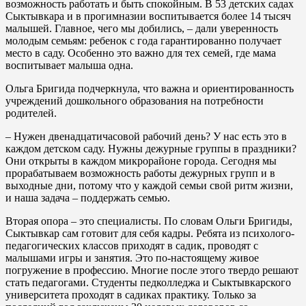
возможность работать и быть спокойным. В 53 детских садах
Сыктывкара и в прогимназии воспитывается более 14 тысяч
малышей. Главное, чего мы добились, – дали уверенность
молодым семьям: ребенок с года гарантированно получает
место в саду. Особенно это важно для тех семей, где мама
воспитывает малыша одна.
Ольга Бригида подчеркнула, что важна и ориентированность
учреждений дошкольного образования на потребности
родителей.
– Нужен двенадцатичасовой рабочий день? У нас есть это в
каждом детском саду. Нужны дежурные группы в праздники?
Они открыты в каждом микрорайоне города. Сегодня мы
прорабатываем возможность работы дежурных групп и в
выходные дни, потому что у каждой семьи свой ритм жизни,
и наша задача – поддержать семью.
Вторая опора – это специалисты. По словам Ольги Бригиды,
Сыктывкар сам готовит для себя кадры. Ребята из психолого-
педагогических классов приходят в садик, проводят с
малышами игры и занятия. Это по-настоящему живое
погружение в профессию. Многие после этого твердо решают
стать педагогами. Студенты педколледжа и Сыктывкарского
университета проходят в садиках практику. Только за