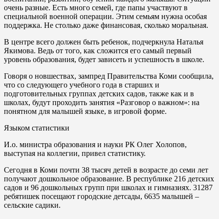
очень разные. Есть много семей, где папы участвуют в
специальной военной операции. Этим семьям нужна особая
поддержка. Не столько даже финансовая, сколько моральная.
В центре всего должен быть ребенок, подчеркнула Наталья
Якимова. Ведь от того, как сложится его самый первый
уровень образования, будет зависеть и успешность в школе.
Говоря о новшествах, зампред Правительства Коми сообщила,
что со следующего учебного года в старших и
подготовительных группах детских садов, также как и в
школах, будут проходить занятия «Разговор о важном»: на
понятном для малышей языке, в игровой форме.
Языком статистики
И.о. министра образования и науки РК Олег Холопов,
выступая на коллегии, привел статистику.
Сегодня в Коми почти 38 тысяч детей в возрасте до семи лет
получают дошкольное образование. В республике 216 детских
садов и 96 дошкольных групп при школах и гимназиях. 31287
ребятишек посещают городские детсады, 6635 малышей –
сельские садики.