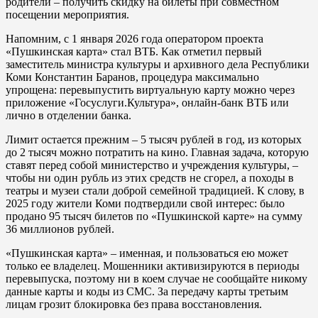
родители – получить скидку на билеты при совместном
посещении мероприятия.
Напомним, с 1 января 2026 года оператором проекта
«Пушкинская карта» стал ВТБ. Как отметил первый
заместитель министра культуры и архивного дела Республики
Коми Константин Баранов, процедура максимально
упрощена: перевыпустить виртуальную карту можно через
приложение «Госуслуги.Культура», онлайн-банк ВТБ или
лично в отделении банка.
Лимит остается прежним – 5 тысяч рублей в год, из которых
до 2 тысяч можно потратить на кино. Главная задача, которую
ставят перед собой министерство и учреждения культуры, –
чтобы ни один рубль из этих средств не сгорел, а походы в
театры и музеи стали доброй семейной традицией. К слову, в
2025 году жители Коми подтвердили свой интерес: было
продано 95 тысяч билетов по «Пушкинской карте» на сумму
36 миллионов рублей.
«Пушкинская карта» – именная, и пользоваться ею может
только ее владелец. Мошенники активизируются в периоды
перевыпуска, поэтому ни в коем случае не сообщайте никому
данные карты и коды из СМС. За передачу карты третьим
лицам грозит блокировка без права восстановления.