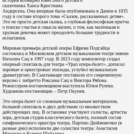
история всемирно известного детского
сказочника Ханса Кристиана
Андерсена. Она впервые была опубликована в Дании в 1835
году в составе второго тома «Сказок, рассказанных детям».
Это не просто детская сказка, а глубокая философская притча
о поиске счастья и смысла жизни, о том, как маленькая и
хрупкая девочка может преодолеть большие трудности и
испытания.
Мировая премьера детской оперы Ефрема Подгайца
состоялась в Московском детском музыкальном театре имени
Наталии Сац в 1997 году. В 2023 году композитор создал
оперный спектакль для театра «Урал опера-балет», дописал
хоровые и оркестровые эпизоды, углубил музыкальную
драматургию. В Сыктывкаре поставили его современную
версию с либретто Роксаны Сац и Виктора Рябова.
Режиссером-постановщиком выступила Юлия Рулева.
Художник-постановщик – Петр Окунев.
Это опера-балет со сложным музыкальным материалом,
большой спектакль в двух действиях со множеством
действующих лиц. В остановке участвуют солисты, артисты
хора, детская студия классического балета, полный состав
симфонического оркестра театра. Партию Дюймовочки (в
разные дни) исполнили две солистки театра: Анастасия
Морараш и Ксения Шабалина.