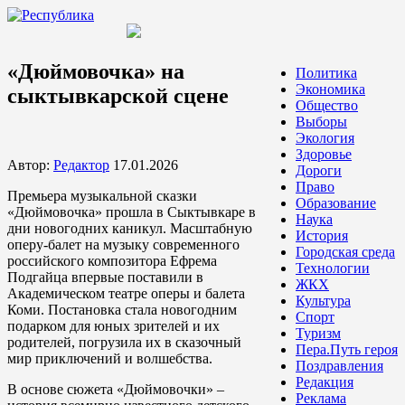
«Дюймовочка» на
Политика
Экономика
сыктывкарской сцене
Общество
Выборы
Экология
Здоровье
Автор:
Редактор
17.01.2026
Дороги
Право
Премьера музыкальной сказки
Образование
«Дюймовочка» прошла в Сыктывкаре в
Наука
дни новогодних каникул. Масштабную
История
оперу-балет на музыку современного
Городская среда
российского композитора Ефрема
Технологии
Подгайца впервые поставили в
ЖКХ
Академическом театре оперы и балета
Культура
Коми. Постановка стала новогодним
Спорт
подарком для юных зрителей и их
Туризм
родителей, погрузила их в сказочный
Пера.Путь героя
мир приключений и волшебства.
Поздравления
Редакция
В основе сюжета «Дюймовочки» –
Реклама