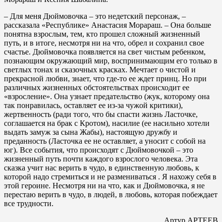
– Для меня Дюймовочка – это недетский персонаж, –
рассказала «Республике» Анастасия Морараш. – Она больше
понятна взрослым, тем, кто прошел сложный жизненный
путь, и в итоге, несмотря ни на что, обрел и сохранил свое
счастье. Дюймовочка появляется на свет чистым ребенком,
познающим окружающий мир, воспринимающим его только в
светлых тонах и сказочных красках. Мечтает о чистой и
прекрасной любви, знает, что где-то ее ждет принц. Но при
различных жизненных обстоятельствах происходит ее
«взросление». Она узнает предательство (жук, которому она
так понравилась, оставляет ее из-за чужой критики),
жертвенность (ради того, что бы спасти жизнь Ласточке,
соглашается на брак с Кротом), насилие (ее насильно хотели
выдать замуж за сына Жабы), настоящую дружбу и
преданность (Ласточка ее не оставляет, а уносит с собой на
юг). Все события, что происходят с Дюймовочкой – это
жизненный путь почти каждого взрослого человека. Эта
сказка учит нас верить в чудо, в единственную любовь, к
которой надо стремиться и не размениваться . Я нахожу себя в
этой героине. Несмотря ни на что, как и Дюймовочка, я не
перестаю верить в чудо, в людей, в любовь, которая побеждает
все трудности.
Артур АРТЕЕВ