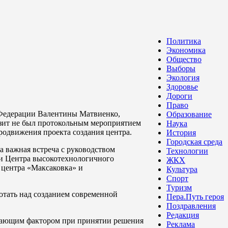
Политика
Экономика
Общество
Выборы
Экология
Здоровье
Дороги
Право
 Федерации Валентины Матвиенко,
Образование
изит не был протокольным мероприятием
Наука
родвижения проекта создания центра.
История
Городская среда
а важная встреча с руководством
Технологии
и Центра высокотехнологичного
ЖКХ
 центра «Максаковка» и
Культура
Спорт
Туризм
отать над созданием современной
Пера.Путь героя
Поздравления
Редакция
ешающим фактором при принятии решения
Реклама