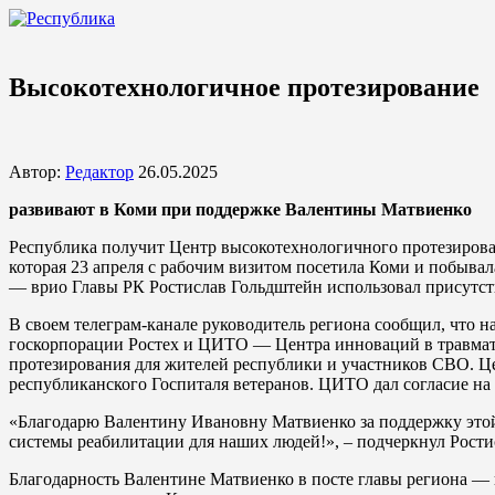
Высокотехнологичное протезирование
Автор:
Редактор
26.05.2025
развивают в Коми при поддержке Валентины Матвиенко
Республика получит Центр высокотехнологичного протезирова
которая 23 апреля с рабочим визитом посетила Коми и побыва
— врио Главы РК Ростислав Гольдштейн использовал присутст
В своем телеграм-канале руководитель региона сообщил, что н
госкорпорации Ростех и ЦИТО — Центра инноваций в травмат
протезирования для жителей республики и участников СВО. Це
республиканского Госпиталя ветеранов. ЦИТО дал согласие на 
«Благодарю Валентину Ивановну Матвиенко за поддержку этой
системы реабилитации для наших людей!», – подчеркнул Рости
Благодарность Валентине Матвиенко в посте главы региона —