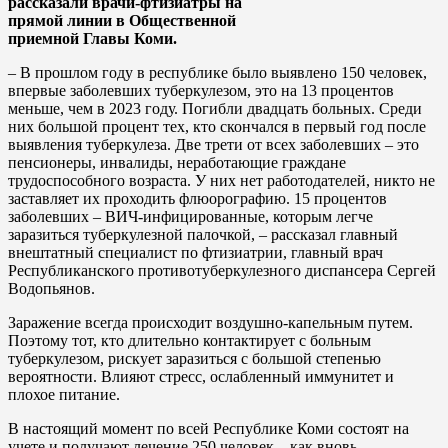
рассказали врачи-фтизиатры на
прямой линии в Общественной
приемной Главы Коми.
– В прошлом году в республике было выявлено 150 человек,
впервые заболевших туберкулезом, это на 13 процентов
меньше, чем в 2023 году. Погибли двадцать больных. Среди
них большой процент тех, кто скончался в первый год после
выявления туберкулеза. Две трети от всех заболевших – это
пенсионеры, инвалиды, неработающие граждане
трудоспособного возраста. У них нет работодателей, никто не
заставляет их проходить флюорографию. 15 процентов
заболевших – ВИЧ-инфицированные, которым легче
заразиться туберкулезной палочкой, – рассказал главный
внештатный специалист по фтизиатрии, главный врач
Республиканского противотуберкулезного диспансера Сергей
Водопьянов.
Заражение всегда происходит воздушно-капельным путем.
Поэтому тот, кто длительно контактирует с больным
туберкулезом, рискует заразиться с большой степенью
вероятности. Влияют стресс, ослабленный иммунитет и
плохое питание.
В настоящий момент по всей Республике Коми состоят на
учете и получают лечение 250 человек – как вновь