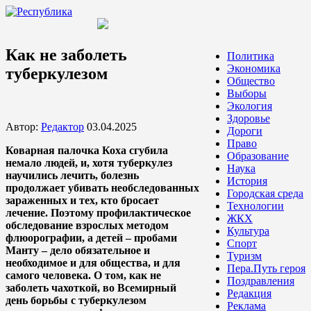
Как не заболеть
Политика
Экономика
туберкулезом
Общество
Выборы
Экология
Здоровье
Автор:
Редактор
03.04.2025
Дороги
Право
Коварная палочка Коха сгубила
Образование
немало людей, и, хотя туберкулез
Наука
научились лечить, болезнь
История
продолжает убивать необследованных
Городская среда
зараженных и тех, кто бросает
Технологии
лечение. Поэтому профилактическое
ЖКХ
обследование взрослых методом
Культура
флюорографии, а детей – пробами
Спорт
Манту – дело обязательное и
Туризм
необходимое и для общества, и для
Пера.Путь героя
самого человека. О том, как не
Поздравления
заболеть чахоткой, во Всемирный
Редакция
день борьбы с туберкулезом
Реклама