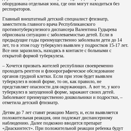
оборудована отдельная зона, где они могут находиться без
респираторов.
Главный внештатный детский специалист фтизиатр,
заместитель главного врача Республиканского
противотуберкулезного диспансера Валентина Гудырева
обрисовала ситуацию с заболеваемостью детей. Если в
предыдущие годы преимущественно заболевали дети до 14
лет, то в этом году туберкулез выявлен у подростков 15-17 лет.
Все они заразились, находясь в контакте с больными с
открытой формой туберкулеза.
– Хочется призвать жителей республики своевременно
проходить рентген и флюорографическое обследование
органов грудной клетки. Если при этом будет выявлен
туберкулез в новой форме, то он, как правило, не
представляет опасности для окружающих. А вот те, у кого
туберкулез в запущенной форме, заражают своих детей.
Заболевают преимущественно дошкольники и подростки, –
отметила детский фтизиатр.
Детям до 7 лет ставят реакцию Манту, и, если выявляется
положительная реакция, они подлежат диспансерному
наблюдению. Далее подкожно вводится препарат
«Диаскинтест». При положительной реакции ребенка будут