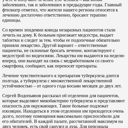
заболевших, так и заболевших в предыдущие годы. Главный
фтизиатр отметил, что жители нашего региона относятся к
лечению достаточно ответственно, бросают терапию
единицы.
Со времен эпидемии ковида незаразных пациентов стали
лечить на дому. К больным приезжает медсестра, выдает
таблетки и следит за тем, чтобы ее подопечные обязательно
приняли лекарство. Другой вариант – ответственные
пациенты, не склонные бросать лечение, контактируют с
медсестрой по видеосвязи. Лекарства им выдаются на неделю
вперед, они выходят на связь с медработником со своего
смартфона, сообщают, как переносят препараты.
Лечение чувствительного к препаратам туберкулеза длится
полгода, а туберкулеза с множественной лекарственной
устойчивостью – от одного года восьми месяцев до двух лет.
Сергей Водопьянов рассказал об отделении для пациентов,
которые выделяют микобактерию туберкулеза и представляют
опасность для окружающих. Такие больные подлежат
изоляции. Находиться в этом отделении им приходится очень
долго, поэтому помещения максимально приспособили для
его обитателей. В каждой палате, рассчитанной максимум на
двух человек, есть свой санузел и душ. Для персонала