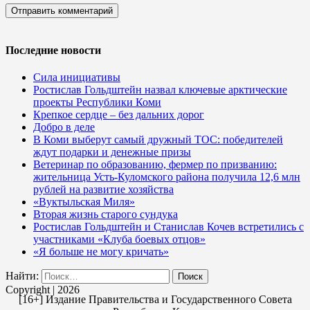
Последние новости
Сила инициативы
Ростислав Гольдштейн назвал ключевые арктические
проекты Республики Коми
Крепкое сердце – без дальних дорог
Добро в деле
В Коми выберут самый дружный ТОС: победителей
ждут подарки и денежные призы
Ветеринар по образованию, фермер по призванию:
жительница Усть-Куломского района получила 12,6 млн
рублей на развитие хозяйства
«Вуктыльская Миля»
Вторая жизнь старого сундука
Ростислав Гольдштейн и Станислав Кочев встретились с
участниками «Клуба боевых отцов»
«Я больше не могу кричать»
Найти:
Copyright | 2026
[16+] Издание Правительства и Государственного Совета