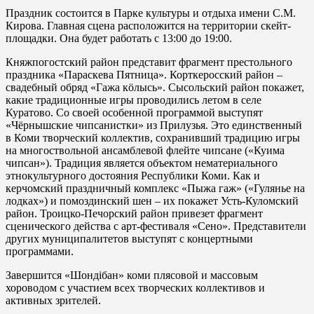
Праздник состоится в Парке культуры и отдыха имени С.М.
Кирова. Главная сцена расположится на территории скейт-
площадки. Она будет работать с 13:00 до 19:00.
Княжпогостский район представит фрагмент престольного
праздника «Параскева Пятница». Корткеросский район –
свадебный обряд «Гажа кöлысь». Сысольский район покажет,
какие традиционные игры проводились летом в селе
Куратово. Со своей особенной программой выступят
«Чёрнышские чипсанистки» из Прилузья. Это единственный
в Коми творческий коллектив, сохранивший традицию игры
на многоствольной ансамблевой флейте чипсане («Куима
чипсан»). Традиция является объектом нематериального
этнокультурного достояния Республики Коми. Как и
керчомский праздничный комплекс «Пыжа гаж» («Гулянье на
лодках») и помоздинский шен – их покажет Усть-Куломский
район. Троицко-Печорский район привезет фрагмент
сценического действа с арт-фестиваля «Сено». Представители
других муниципалитетов выступят с концертными
программами.
Завершится «Шондiбан» коми плясовой и массовым
хороводом с участием всех творческих коллективов и
активных зрителей.