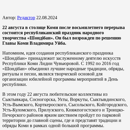
Автор:
Редактор
22.08.2024
22 августа в столице Коми после восьмилетнего перерыва
состоится республиканский праздник народного
творчества «Шондiбан». Он был возрожден по решению
Главы Коми Владимира Уйба.
Напомним, идея создания республиканского праздника
«Шондiбан» принадлежит заслуженному деятелю искусств
Республики Коми Лидии Чувьюровой. С 1992 по 2016 год
«Шондiбан» объединял лучшие народные традиции, обряды,
ритуалы и песни, являлся творческой основой для
организации юбилейной программы мероприятий в День
республики.
В этом году 22 августа любительские коллективы из
Сыктывкара, Сосногорска, Ухты, Воркуты, Сыктывдинского,
Усть-Вымского, Корткеросского, Сысольского, Койгородского,
Усть-Куломского, Прилузского, Княжпогостского и Троицко-
Печорского районов ярким шествием пройдут по парковой
территории до главной сцены, где и представят традиции и
обряды Коми в рамках одной большой программы.