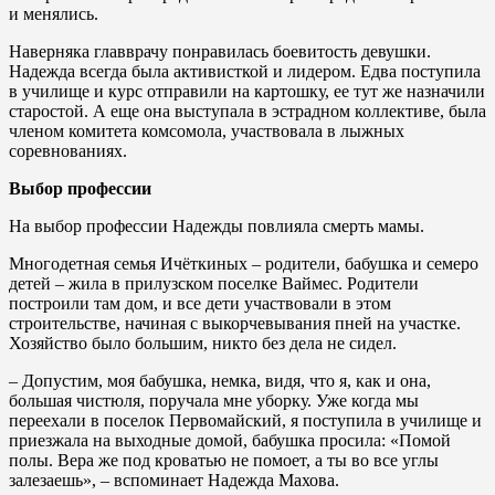
и менялись.
Наверняка главврачу понравилась боевитость девушки.
Надежда всегда была активисткой и лидером. Едва поступила
в училище и курс отправили на картошку, ее тут же назначили
старостой. А еще она выступала в эстрадном коллективе, была
членом комитета комсомола, участвовала в лыжных
соревнованиях.
Выбор профессии
На выбор профессии Надежды повлияла смерть мамы.
Многодетная семья Ичёткиных – родители, бабушка и семеро
детей – жила в прилузском поселке Ваймес. Родители
построили там дом, и все дети участвовали в этом
строительстве, начиная с выкорчевывания пней на участке.
Хозяйство было большим, никто без дела не сидел.
– Допустим, моя бабушка, немка, видя, что я, как и она,
большая чистюля, поручала мне уборку. Уже когда мы
переехали в поселок Первомайский, я поступила в училище и
приезжала на выходные домой, бабушка просила: «Помой
полы. Вера же под кроватью не помоет, а ты во все углы
залезаешь», – вспоминает Надежда Махова.