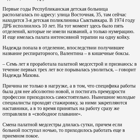
Первые годы Республиканская детская больница
располагалась по адресу: улица Восточная, 35, там сейчас
находится 3-я детская поликлиника Сыктывкара. В 1974 году
ДРБ исполнилось 10 лет. На тот момент здесь было пять
отделений, которые не имели названий, а только нумерацию.
И еще имелась палата интенсивной терапии на одну койку.
Надежда попала в отделение, впоследствии получившее
название респираторного, Валентина – в кишечные боксы.
– Семь лет я проработала палатной медсестрой и признаюсь: в
течение первых трех лет все порывалась уволиться, – говорит
Надежда Махова.
Причина не только в нагрузке, а в том, что специфика работы
была для нее абсолютно новой, и постигать премудрости
профессии приходилось самостоятельно. Нынешние молодые
специалисты проходят стажировку, за ними закрепляются
наставники, а в то время принятых на работу сразу же
отправляли в «свободное плавание».
Смена палатной медсестры длилась сутки, причем если
больной поступал ночью, то приходилось работать еще в
приемном покое.