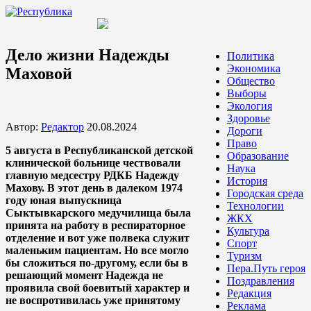
Дело жизни Надежды
Политика
Экономика
Маховой
Общество
Выборы
Экология
Здоровье
Автор:
Редактор
20.08.2024
Дороги
Право
5 августа в Республиканской детской
Образование
клинической больнице чествовали
Наука
главную медсестру РДКБ Надежду
История
Махову. В этот день в далеком 1974
Городская среда
году юная выпускница
Технологии
Сыктывкарского медучилища была
ЖКХ
принята на работу в респираторное
Культура
отделение и вот уже полвека служит
Спорт
маленьким пациентам. Но все могло
Туризм
бы сложиться по-другому, если бы в
Пера.Путь героя
решающий момент Надежда не
Поздравления
проявила свой боевитый характер и
Редакция
не воспротивилась уже принятому
Реклама