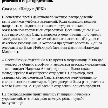
решению о ее распределении.
Сказала: «Пойду в ДРБ!»
В советское время действовало жесткое распределение
выпускников учебных заведений. Куда комиссия решила
направить молодого специалиста, туда он и ехал с
обязательной трехлетней отработкой. Весенним днем 1974
года выпускники Сыктывкарского медучилища по очереди
заходили в кабинет, где им объявляли населенный пункт и
лечебное учреждение, в котором предстоит работать. Дошла
очередь и до Нади Ичёткиной (девичья фамилия Надежды
Маховой).
– Сестринских отделений в то время в медучилище было два
– медсестра общего профиля и медсестра детских учреждений,
– вспоминает Надежда Александровна. – Было также
фельдшерское и акушерское отделения. Например, моя
старшая сестра окончила Сыктывкарское медучилище по
специальности «санитарный фельдшер» и была распределена
в село Визинга. А я училась на отделении общего профиля.
На распределение приглашались главврачи лечебных
учреждений, и это сыграло важную роль в судьбе
выпускницы.