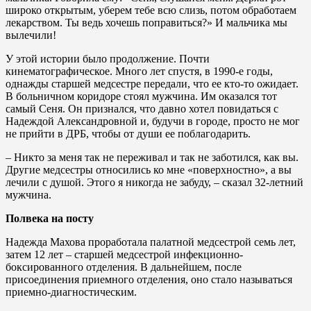
широко открытым, уберем тебе всю слизь, потом обработаем
лекарством. Ты ведь хочешь поправиться?» И мальчика мы
вылечили!
У этой истории было продолжение. Почти
кинематографическое. Много лет спустя, в 1990-е годы,
однажды старшей медсестре передали, что ее кто-то ожидает.
В больничном коридоре стоял мужчина. Им оказался тот
самый Сеня. Он признался, что давно хотел повидаться с
Надеждой Александровной и, будучи в городе, просто не мог
не прийти в ДРБ, чтобы от души ее поблагодарить.
– Никто за меня так не переживал и так не заботился, как вы.
Другие медсестры относились ко мне «поверхностно», а вы
лечили с душой. Этого я никогда не забуду, – сказал 32-летний
мужчина.
Полвека на посту
Надежда Махова проработала палатной медсестрой семь лет,
затем 12 лет – старшей медсестрой инфекционно-
боксированного отделения. В дальнейшем, после
присоединения приемного отделения, оно стало называться
приемно-диагностическим.