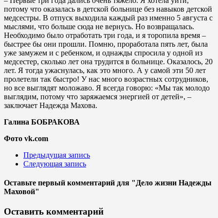
– Первые три года дались очень тяжело. Я хотела уйти,
потому что оказалась в детской больнице без навыков детской
медсестры. В отпуск выходила каждый раз именно 5 августа с
мыслями, что больше сюда не вернусь. Но возвращалась.
Необходимо было отработать три года, и я торопила время –
быстрее бы они прошли. Помню, проработала пять лет, была
уже замужем и с ребенком, и однажды спросила у одной из
медсестер, сколько лет она трудится в больнице. Оказалось, 20
лет. Я тогда ужаснулась, как это много. А у самой эти 50 лет
пролетели так быстро! У нас много возрастных сотрудников,
но все выглядят моложаво. Я всегда говорю: «Мы так молодо
выглядим, потому что заряжаемся энергией от детей», –
заключает Надежда Махова.
Галина БОБРАКОВА
Фото vk.com
Предыдущая запись
Следующая запись
Оставьте первый комментарий
для "Дело жизни Надежды
Маховой"
Оставить комментарий