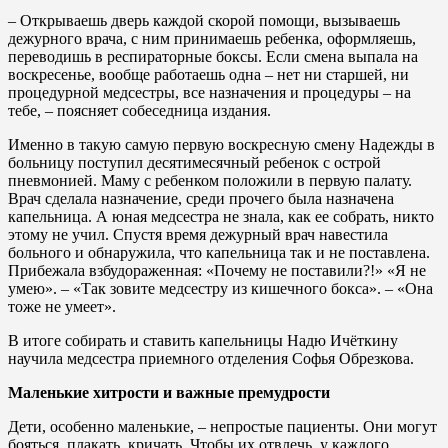
– Открываешь дверь каждой скорой помощи, вызываешь
дежурного врача, с ним принимаешь ребенка, оформляешь,
переводишь в респираторные боксы. Если смена выпала на
воскресенье, вообще работаешь одна – нет ни старшей, ни
процедурной медсестры, все назначения и процедуры – на
тебе, – поясняет собеседница издания.
Именно в такую самую первую воскресную смену Надежды в
больницу поступил десятимесячный ребенок с острой
пневмонией. Маму с ребенком положили в первую палату.
Врач сделала назначение, среди прочего была назначена
капельница. А юная медсестра не знала, как ее собрать, никто
этому не учил. Спустя время дежурный врач навестила
больного и обнаружила, что капельница так и не поставлена.
Прибежала взбудораженная: «Почему не поставили?!» «Я не
умею». – «Так зовите медсестру из кишечного бокса». – «Она
тоже не умеет».
В итоге собирать и ставить капельницы Надю Ичёткину
научила медсестра приемного отделения Софья Обрезкова.
Маленькие хитрости и важные премудрости
Дети, особенно маленькие, – непростые пациенты. Они могут
бояться, плакать, кричать. Чтобы их отвлечь, у каждого