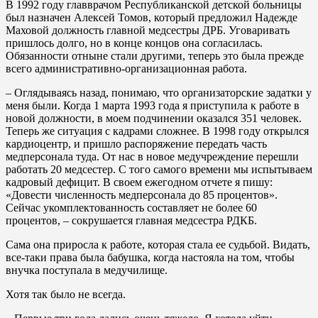
В 1992 году главврачом Республиканской детской больницы
был назначен Алексей Томов, который предложил Надежде
Маховой должность главной медсестры ДРБ. Уговаривать
пришлось долго, но в конце концов она согласилась.
Обязанности отныне стали другими, теперь это была прежде
всего административно-организационная работа.
– Оглядываясь назад, понимаю, что организаторские задатки у
меня были. Когда 1 марта 1993 года я приступила к работе в
новой должности, в моем подчинении оказался 351 человек.
Теперь же ситуация с кадрами сложнее. В 1998 году открылся
кардиоцентр, и пришло распоряжение передать часть
медперсонала туда. От нас в новое медучреждение перешли
работать 20 медсестер. С того самого времени мы испытываем
кадровый дефицит. В своем ежегодном отчете я пишу:
«Довести численность медперсонала до 85 процентов».
Сейчас укомплектованность составляет не более 60
процентов, – сокрушается главная медсестра РДКБ.
Сама она приросла к работе, которая стала ее судьбой. Видать,
все-таки права была бабушка, когда настояла на том, чтобы
внучка поступала в медучилище.
Хотя так было не всегда.