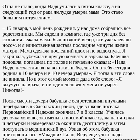
Отца не стало, когда Надя училась в пятом классе, а на
следующий год от рака желудка умерла мама. Это стало
большим потрясением.
– 15 января, в мой день рождения, у нас дома собрались все
родственники. Мы сидели в комнате, где уже три дня без
сознания лежала мама. Был поздний вечер, все уже клевали
носом, и я единственная застала последние минуты жизни
матери. Мама сделала последний вдох и не выдохнула. Я
закричала, убежала в другую комнату и зарыдала. Бабушка
подошла, погладила по голове и печально сказала: «Надя,
Надя, несчастливая на всю жизнь будешь. Она тебя сегодня
родила в 10 вечера и в 10 вечера умерла». Я тогда в эти слова
не вникла. Но в этот самый момент дала себе слово: «Я
выучусь на врача, и ни один человек у меня не умрет.
Никогда!»
После смерти дочери бабушка с осиротевшими внучками
перебралась в Сысольский район, где в школе поселка
Первомайский Надежда окончила 7 и 8 классы. Училась
девочка хорошо, экзамены за восьмой класс сдала на пятерки
и четверки и намеревалась окончить десятилетку, а затем
поступать в медицинский вуз. Узнав об этом, бабушка
пригорюнилась: «Младших Галю, Веру еще учить надо.