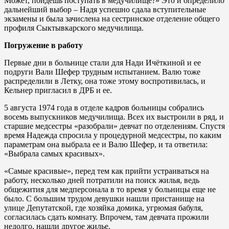
Может, пойдешь поступать в медучилище?» Это и определило
дальнейший выбор – Надя успешно сдала вступительные
экзамены и была зачислена на сестринское отделение общего
профиля Сыктывкарского медучилища.
Погружение в работу
Первые дни в больнице стали для Нади Ичёткиной и ее
подруги Вали Шефер трудным испытанием. Валю тоже
распределили в Летку, она тоже этому воспротивилась, и
Кельнер пригласил в ДРБ и ее.
5 августа 1974 года в отделе кадров больницы собрались
восемь выпускников медучилища. Всех их выстроили в ряд, и
старшие медсестры «разобрали» девчат по отделениям. Спустя
время Надежда спросила у процедурной медсестры, по каким
параметрам она выбрала ее и Валю Шефер, и та ответила:
«Выбрала самых красивых».
«Самые красивые», перед тем как прийти устраиваться на
работу, несколько дней потратили на поиск жилья, ведь
общежития для медперсонала в то время у больницы еще не
было. С большим трудом девушки нашли пристанище на
улице Депутатской, где хозяйка домика, угрюмая бабуля,
согласилась сдать комнату. Впрочем, там девчата прожили
недолго, нашли другое жилье.