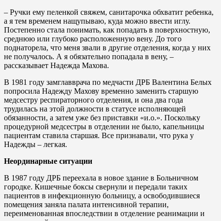
– Ручки ему пеленкой свяжем, санитарочка обхватит ребенка,
а я тем временем нащупываю, куда можно ввести иглу.
Постепенно стала понимать, как попадать в поверхностную,
среднюю или глубоко расположенную вену. До того
поднаторела, что меня звали в другие отделения, когда у них
не получалось. А я обязательно попадала в вену, –
рассказывает Надежда Махова.
В 1981 году замглавврача по медчасти ДРБ Валентина Белых
попросила Надежду Махову временно заменить старшую
медсестру респираторного отделения, и она два года
трудилась на этой должности в статусе исполняющей
обязанности, а затем уже без приставки «и.о.». Поскольку
процедурной медсестры в отделении не было, капельницы
пациентам ставила старшая. Все признавали, что рука у
Надежды – легкая.
Неординарные ситуации
В 1987 году ДРБ переехала в новое здание в Больничном
городке. Кишечные боксы свернули и передали таких
пациентов в инфекционную больницу, а освободившиеся
помещения заняла палата интенсивной терапии,
переименованная впоследствии в отделение реанимации и