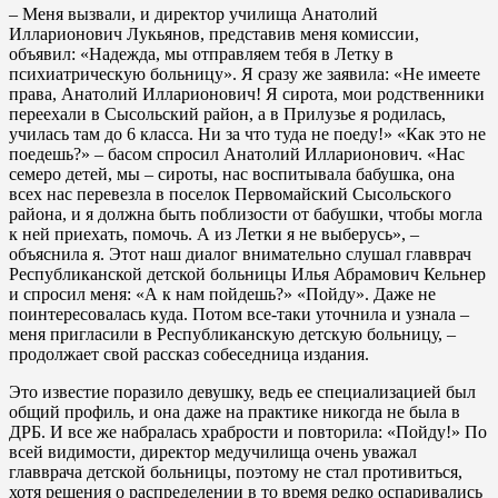
– Меня вызвали, и директор училища Анатолий
Илларионович Лукьянов, представив меня комиссии,
объявил: «Надежда, мы отправляем тебя в Летку в
психиатрическую больницу». Я сразу же заявила: «Не имеете
права, Анатолий Илларионович! Я сирота, мои родственники
переехали в Сысольский район, а в Прилузье я родилась,
училась там до 6 класса. Ни за что туда не поеду!» «Как это не
поедешь?» – басом спросил Анатолий Илларионович. «Нас
семеро детей, мы – сироты, нас воспитывала бабушка, она
всех нас перевезла в поселок Первомайский Сысольского
района, и я должна быть поблизости от бабушки, чтобы могла
к ней приехать, помочь. А из Летки я не выберусь», –
объяснила я. Этот наш диалог внимательно слушал главврач
Республиканской детской больницы Илья Абрамович Кельнер
и спросил меня: «А к нам пойдешь?» «Пойду». Даже не
поинтересовалась куда. Потом все-таки уточнила и узнала –
меня пригласили в Республиканскую детскую больницу, –
продолжает свой рассказ собеседница издания.
Это известие поразило девушку, ведь ее специализацией был
общий профиль, и она даже на практике никогда не была в
ДРБ. И все же набралась храбрости и повторила: «Пойду!» По
всей видимости, директор медучилища очень уважал
главврача детской больницы, поэтому не стал противиться,
хотя решения о распределении в то время редко оспаривались