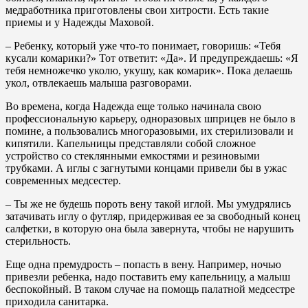
медработника приготовлены свои хитрости. Есть такие
приемы и у Надежды Маховой.
– Ребенку, который уже что-то понимает, говоришь: «Тебя
кусали комарики?» Тот ответит: «Да». И предупреждаешь: «Я
тебя немножечко уколю, укушу, как комарик». Пока делаешь
укол, отвлекаешь малыша разговорами.
Во времена, когда Надежда еще только начинала свою
профессиональную карьеру, одноразовых шприцев не было в
помине, а пользовались многоразовыми, их стерилизовали и
кипятили. Капельницы представляли собой сложное
устройство со стеклянными емкостями и резиновыми
трубками. А иглы с загнутыми концами привели бы в ужас
современных медсестер.
– Ты же не будешь пороть вену такой иглой. Мы умудрялись
затачивать иглу о футляр, придерживая ее за свободный конец
салфетки, в которую она была завернута, чтобы не нарушить
стерильность.
Еще одна премудрость – попасть в вену. Например, ночью
привезли ребенка, надо поставить ему капельницу, а малыш
беспокойный. В таком случае на помощь палатной медсестре
приходила санитарка.