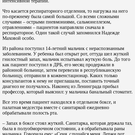
интенсивной терапии.
Что касается респираторного отделения, то нагрузка на него
по-прежнему была самой большой. Со всеми сложными
случаями – острыми пневмониями, сальмонеллезом,
отравлениями – пациентов направляли сначала в
респираторное. Один такой случай запомнился Надежде
Маховой особо.
Из района поступил 14-летний мальчик с нераспознанным
заболеванием. У ребенка был открыт рот, оттуда шел жуткий
гнилостный запах, мальчик испытывал жуткую боль. До того
как пациент поступил в ДРБ, его месяц продержали в
районной больнице, затем перевезли в республиканскую
больницу, отправили в кожвенстационар. Каких только
консультантов к нему не приглашали, поставить точный
диагноз не получалось. Наконец из Ленинграда прибыл
профессор, который выяснил: у мальчика банальный стоматит.
Все это время пациент находился в отдельном боксе, и
палатная медсестра вместе с санитаркой ежедневно
обрабатывали полость рта.
– Запах в боксе стоял жуткий. Санитарка, которая держала таз,
была в полуобморочном состоянии, а я обрабатывала раны
мальчика. Говорила ему: «Сеня, слушайся меня. Держи рот