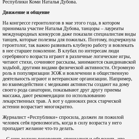
Республики Коми Наталья Дубова.
Движение и общение
На конгрессе геронтологов в мае этого года, в котором
принимала участие Наталья Дубова, танцоры – лауреаты
международных конкурсов даже показали специалистам виды
танцев, которые полезны для пожилых. Поэтому, подчеркнула
геронтолог, так важно развивать клубную работу и вовлекать
в нее старшее поколение. В клубах по интересам люди
серебряного возраста играют в различные логические игры,
читают стихи, сочиняют рассказы, занимаются скандинавской
ходьбой, другими видами физической активности. Огромную
роль в популяризации ЗОЖ и вовлечении в общественную
деятельность играют и ветеранские организации. Например,
во взаимодействии с медиками активисты создают на дому
своего рода санатории, показывают друг другу приемы
массажа, дают рекомендации по использованию
лекарственных трав. А вот у одиноких риск старческой
астении возрастает многократно.
Журналист «Республики» спросила, должен ли пожилой
человек себя превозмогать, когда в силу возраста у него
пропадает желание что-то делать.
– С ним должен поговорить специалист и объяснить, что