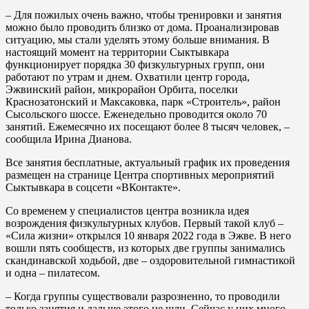
– Для пожилых очень важно, чтобы тренировки и занятия
можно было проводить близко от дома. Проанализировав
ситуацию, мы стали уделять этому больше внимания. В
настоящий момент на территории Сыктывкара
функционирует порядка 30 физкультурных групп, они
работают по утрам и днем. Охватили центр города,
Эжвинский район, микрорайон Орбита, поселки
Краснозатонский и Максаковка, парк «Строитель», район
Сысольского шоссе. Еженедельно проводится около 70
занятий. Ежемесячно их посещают более 8 тысяч человек, –
сообщила Ирина Дианова.
Все занятия бесплатные, актуальный график их проведения
размещен на странице Центра спортивных мероприятий
Сыктывкара в соцсети «ВКонтакте».
Со временем у специалистов центра возникла идея
возрождения физкультурных клубов. Первый такой клуб –
«Сила жизни» открылся 10 января 2022 года в Эжве. В него
вошли пять сообществ, из которых две группы занимались
скандинавской ходьбой, две – оздоровительной гимнастикой
и одна – пилатесом.
– Когда группы существовали разрозненно, то проводили
только занятия и дальше этого не шли. Сейчас у них много