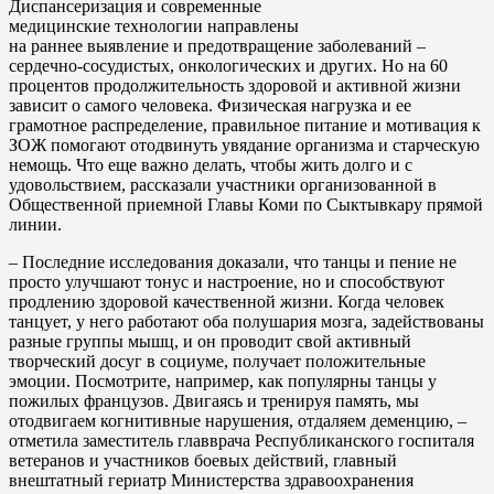
Диспансеризация и современные
медицинские технологии направлены
на раннее выявление и предотвращение заболеваний –
сердечно-сосудистых, онкологических и других. Но на 60
процентов продолжительность здоровой и активной жизни
зависит о самого человека. Физическая нагрузка и ее
грамотное распределение, правильное питание и мотивация к
ЗОЖ помогают отодвинуть увядание организма и старческую
немощь. Что еще важно делать, чтобы жить долго и с
удовольствием, рассказали участники организованной в
Общественной приемной Главы Коми по Сыктывкару прямой
линии.
– Последние исследования доказали, что танцы и пение не
просто улучшают тонус и настроение, но и способствуют
продлению здоровой качественной жизни. Когда человек
танцует, у него работают оба полушария мозга, задействованы
разные группы мышц, и он проводит свой активный
творческий досуг в социуме, получает положительные
эмоции. Посмотрите, например, как популярны танцы у
пожилых французов. Двигаясь и тренируя память, мы
отодвигаем когнитивные нарушения, отдаляем деменцию, –
отметила заместитель главврача Республиканского госпиталя
ветеранов и участников боевых действий, главный
внештатный гериатр Министерства здравоохранения