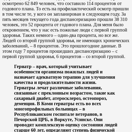
осмотрено 62 849 человек, что составило 114 процентов от
годового плана. То есть на профилактический осмотр пришли
в том числе те, у кого он запланирован в следующем году. За
пять месяцев текущего года диспансеризацию прошли 38 310
человек, это 52 процента от годового плана. Для меня было
откровением, что у нас есть пожилые люди с первой группой
здоровья. Таких немного – один-два процента, но все же.
Людей со второй группой здоровья, не имеющих хронических
заболеваний, – 8 процентов. Это прошлогодние данные. В
этом году 7 процентов прошедших диспансеризацию – с
первой группой здоровья, 6 процентов – со второй группой.
Гериатр – врач, который учитывает
особенности организма пожилых людей и
назначает адекватную терапию для улучшения
качества и продолжительности жизни.
Гериатры лечат различные заболевания,
связанные с преклонным возрастом, такие как
сахарный диабет, атеросклероз, остеопороз,
деменция. В Коми гериатры есть во всех
многопрофильных больницах – в
Республиканском госпитале ветеранов, в
Печорской ЦРБ, в Воркуте, Усинске. Они
проводят комплексную оценку состояния людей
старше 60 лет, определяют степень физической