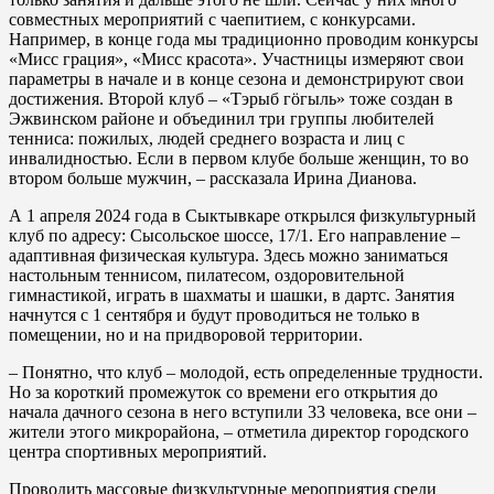
совместных мероприятий с чаепитием, с конкурсами.
Например, в конце года мы традиционно проводим конкурсы
«Мисс грация», «Мисс красота». Участницы измеряют свои
параметры в начале и в конце сезона и демонстрируют свои
достижения. Второй клуб – «Тэрыб гöгыль» тоже создан в
Эжвинском районе и объединил три группы любителей
тенниса: пожилых, людей среднего возраста и лиц с
инвалидностью. Если в первом клубе больше женщин, то во
втором больше мужчин, – рассказала Ирина Дианова.
А 1 апреля 2024 года в Сыктывкаре открылся физкультурный
клуб по адресу: Сысольское шоссе, 17/1. Его направление –
адаптивная физическая культура. Здесь можно заниматься
настольным теннисом, пилатесом, оздоровительной
гимнастикой, играть в шахматы и шашки, в дартс. Занятия
начнутся с 1 сентября и будут проводиться не только в
помещении, но и на придворовой территории.
– Понятно, что клуб – молодой, есть определенные трудности.
Но за короткий промежуток со времени его открытия до
начала дачного сезона в него вступили 33 человека, все они –
жители этого микрорайона, – отметила директор городского
центра спортивных мероприятий.
Проводить массовые физкультурные мероприятия среди