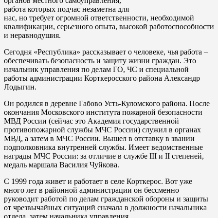
органов местного самоуправления,
работа которых подчас незаметна для
нас, но требует огромной ответственности, необходимой
квалификации, серьезного опыта, высокой работоспособности
и неравнодушия.
Сегодня «Республика» рассказывает о человеке, чья работа –
обеспечивать безопасность и защиту жизни граждан. Это
начальник управления по делам ГО, ЧС и специальной
работы администрации Корткеросского района Александр
Лодыгин.
Он родился в деревне Габово Усть-Куломского района. После
окончания Московского института пожарной безопасности
МВД России (сейчас это Академия государственной
противопожарной службы МЧС России) служил в органах
МВД, а затем в МЧС России. Вышел в отставку в звании
подполковника внутренней службы. Имеет ведомственные
награды МЧС России: за отличие в службе III и II степеней,
медаль маршала Василия Чуйкова.
С 1999 года живет и работает в селе Корткерос. Вот уже
много лет в районной администрации он бессменно
руководит работой по делам гражданской обороны и защиты
от чрезвычайных ситуаций сначала в должности начальника
отдела, затем начальника управления.