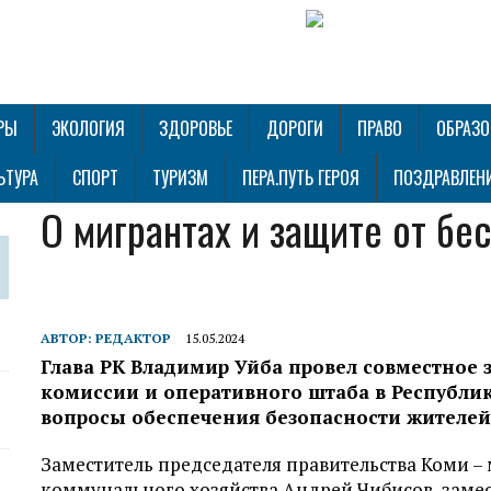
РЫ
ЭКОЛОГИЯ
ЗДОРОВЬЕ
ДОРОГИ
ПРАВО
ОБРАЗО
ЬТУРА
СПОРТ
ТУРИЗМ
ПЕРА.ПУТЬ ГЕРОЯ
ПОЗДРАВЛЕН
О мигрантах и защите от бе
АВТОР:
РЕДАКТОР
15.05.2024
Глава РК Владимир Уйба провел совместное 
комиссии и оперативного штаба в Республи
вопросы обеспечения безопасности жителей
Заместитель председателя правительства Коми –
коммунального хозяйства Андрей Чибисов, заме