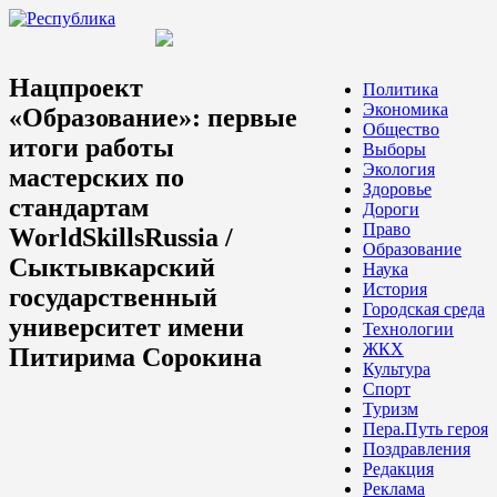
Нацпроект
Политика
Экономика
«Образование»: первые
Общество
итоги работы
Выборы
Экология
мастерских по
Здоровье
стандартам
Дороги
Право
WorldSkillsRussia /
Образование
Сыктывкарский
Наука
История
государственный
Городская среда
университет имени
Технологии
ЖКХ
Питирима Сорокина
Культура
Спорт
Туризм
Пера.Путь героя
Поздравления
Редакция
Реклама