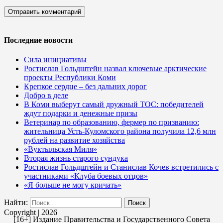
Последние новости
Сила инициативы
Ростислав Гольдштейн назвал ключевые арктические
проекты Республики Коми
Крепкое сердце – без дальних дорог
Добро в деле
В Коми выберут самый дружный ТОС: победителей
ждут подарки и денежные призы
Ветеринар по образованию, фермер по призванию:
жительница Усть-Куломского района получила 12,6 млн
рублей на развитие хозяйства
«Вуктыльская Миля»
Вторая жизнь старого сундука
Ростислав Гольдштейн и Станислав Кочев встретились с
участниками «Клуба боевых отцов»
«Я больше не могу кричать»
Найти:
Copyright | 2026
[16+] Издание Правительства и Государственного Совета