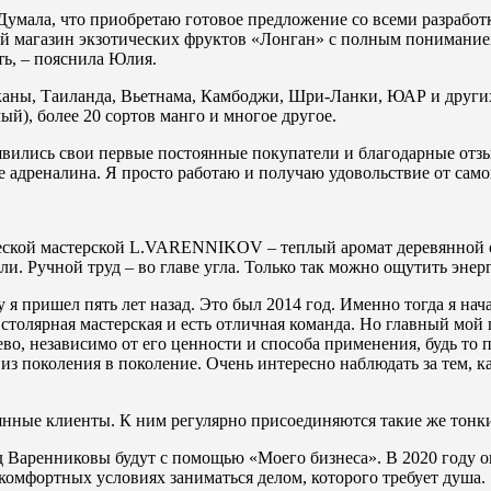
умала, что приобретаю готовое предложение со всеми разработка
ый магазин экзотических фруктов «Лонган» с полным пониманием
ть, – пояснила Юлия.
аны, Таиланда, Вьетнама, Камбоджи, Шри-Ланки, ЮАР и других 
ый), более 20 сортов манго и многое другое.
появились свои первые постоянные покупатели и благодарные от
 адреналина. Я просто работаю и получаю удовольствие от само
ческой мастерской L.VARENNIKOV – теплый аромат деревянной с
ли. Ручной труд – во главе угла. Только так можно ощутить эне
 я пришел пять лет назад. Это был 2014 год. Именно тогда я нач
я столярная мастерская и есть отличная команда. Но главный мой
рево, независимо от его ценности и способа применения, будь то
 из поколения в поколение. Очень интересно наблюдать за тем, 
нные клиенты. К ним регулярно присоединяются такие же тонкие
Варенниковы будут с помощью «Моего бизнеса». В 2020 году о
омфортных условиях заниматься делом, которого требует душа.