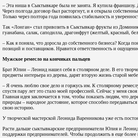
– Эта ниша в Сыктывкаре была не занята. Я купила франшизу. Д
Через полгода договор был расторгнут, и я открыла собственн
Только через полтора года появилась стабильность и увереннос
Так «Лонган» стал привозить в Сыктывкар фрукты из Доминик
гуанабана, салак, саподилла, драгонфрут (желтый, красный, бел
– Как я поняла, что доросла до собственного бизнеса? Когда 
позиций и поставщиков. Нравится ответственность и ощущение
Мужское ремесло на кончиках пальцев
Брат Юлии – Леонид нашел себя в столярном деле. В его твор
предметы интерьера из дерева, дарят вторую жизнь старой мебе
– Я очень люблю свое дело и горжусь им. К столярному ремеслу
спустя пару лет это стало моей профессией. Сейчас у меня сво
Главная идея заключается в том, чтобы показать людям, что де
природы – народное достояние, которое способно передаваться
свою историю.
У творческой мастерской Леонида Варенникова уже есть постоя
Расти дальше сыктывкарские предприниматели Юлия и Леонид 
поддержки предпринимателей. Чтобы продолжить в еще более к