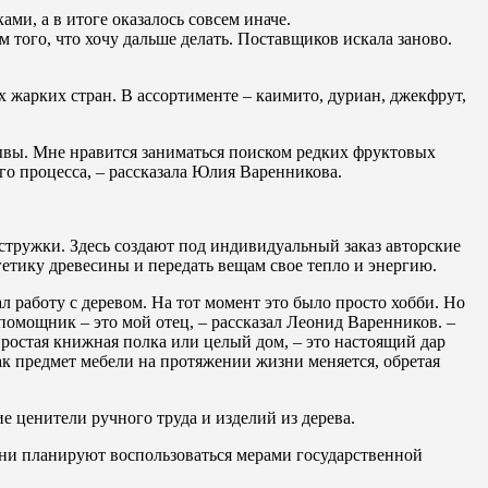
ми, а в итоге оказалось совсем иначе.
 того, что хочу дальше делать. Поставщиков искала заново.
жарких стран. В ассортименте – каимито, дуриан, джекфрут,
зывы. Мне нравится заниматься поиском редких фруктовых
го процесса, – рассказала Юлия Варенникова.
тружки. Здесь создают под индивидуальный заказ авторские
ргетику древесины и передать вещам свое тепло и энергию.
ал работу с деревом. На тот момент это было просто хобби. Но
 помощник – это мой отец, – рассказал Леонид Варенников. –
 простая книжная полка или целый дом, – это настоящий дар
как предмет мебели на протяжении жизни меняется, обретая
 ценители ручного труда и изделий из дерева.
ни планируют воспользоваться мерами государственной