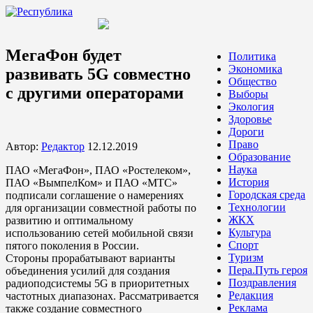
МегаФон будет
Политика
Экономика
развивать 5G совместно
Общество
с другими операторами
Выборы
Экология
Здоровье
Дороги
Право
Автор:
Редактор
12.12.2019
Образование
Наука
ПАО «МегаФон», ПАО «Ростелеком»,
История
ПАО «ВымпелКом» и ПАО «МТС»
Городская среда
подписали соглашение о намерениях
Технологии
для организации совместной работы по
ЖКХ
развитию и оптимальному
Культура
использованию сетей мобильной связи
Спорт
пятого поколения в России.
Туризм
Стороны прорабатывают варианты
Пера.Путь героя
объединения усилий для создания
Поздравления
радиоподсистемы 5G в приоритетных
Редакция
частотных диапазонах. Рассматривается
Реклама
также создание совместного