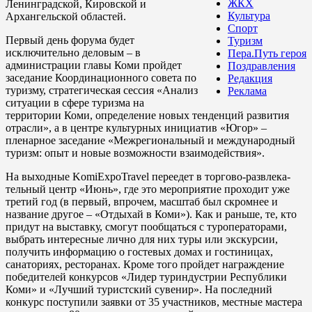
ЖКХ
Ленинградской, Кировской и
Культура
Архангельской областей.
Спорт
Первый день форума будет
Туризм
исключительно деловым – в
Пера.Путь героя
администрации главы Коми пройдет
Поздравления
заседание Координационного совета по
Редакция
туризму, стратегическая сессия «Анализ
Реклама
ситуации в сфере туризма на
территории Коми, определение новых тенденций развития
отрасли», а в центре культурных инициатив «Югор» –
пленарное заседание «Межрегиональный и международный
туризм: опыт и новые возможности взаимодействия».
На выходные KomiExpoTravel переедет в торгово-развлека-
тельный центр «Июнь», где это мероприятие проходит уже
третий год (в первый, впрочем, масштаб был скромнее и
название другое – «Отдыхай в Коми»). Как и раньше, те, кто
придут на выставку, смогут пообщаться с туроператорами,
выбрать интересные лично для них туры или экскурсии,
получить информацию о гостевых домах и гостиницах,
санаториях, ресторанах. Кроме того пройдет награждение
победителей конкурсов «Лидер туриндустрии Республики
Коми» и «Лучший туристский сувенир». На последний
конкурс поступили заявки от 35 участников, местные мастера