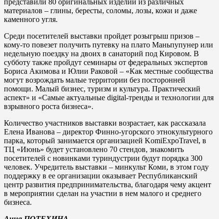
представили 80 оригинальных изделий из различных
материалов – глины, бересты, соломы, лозы, кожи и даже
каменного угля.
Среди посетителей выставки пройдет розыгрыш призов –
кому-то повезет получить путевку на плато Маньпупунер или
недельную поездку на двоих в санаторий под Кировом. В
субботу также пройдут семинары от федеральных экспертов
Бориса Акимова и Юлии Раковой – «Как местные сообщества
могут возрождать малые территории без посторонней
помощи. Малый бизнес, туризм и культура. Практический
аспект» и «Самые актуальные digital-тренды и технологии для
взрывного роста бизнеса».
Количество участников выставки возрастает, как рассказала
Елена Иванова – директор Финно-угорского этнокультурного
парка, который занимается организацией KomiExpoTravel, в
ТЦ «Июнь» будет установлено 70 стендов, знакомить
посетителей с новинками туриндустрии будут порядка 300
человек. Учредитель выставки – минкульт Коми, в этом году
поддержку в ее организации оказывает Республиканский
центр развития предпринимательства, благодаря чему акцент
в мероприятии сделан на участии в нем малого и среднего
бизнеса.
Анна ПОТЕХИНА