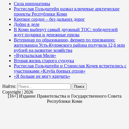
Сила инициативы
Ростислав Гольдштейн назвал ключевые арктические
проекты Республики Коми
Крепкое сердце – без дальних дорог
Добро в деле
В Коми выберут самый дружный ТОС: победителей
ждут подарки и денежные призы
Ветеринар по образованию, фермер по призванию:
жительница Усть-Куломского района получила 12,6 млн
рублей на развитие хозяйства
«Вуктыльская Миля»
Вторая жизнь старого сундука
Ростислав Гольдштейн и Станислав Кочев встретились с
участниками «Клуба боевых отцов»
«Я больше не могу кричать»
Найти:
Copyright | 2026
[16+] Издание Правительства и Государственного Совета
Республики Коми