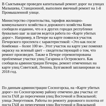
В Сыктывкаре проведен капитальный ремонт дорог на улицах
Малышева, Станционной, выполнен ямочный ремонт на 1-й
Промышленной улице.
Министерство строительства, тарифов жилищно-
коммунального хозяйства и дорожного хозяйства Коми
сообщило изданию, что и в других городах республики
буквально шаг за шагом ведется работа по «Карте убитых
дорог». Например, в Печоре на карте появился участок
Печорского проспекта с характеристикой: «Это как после
бомбежки – более 100 м». Этот участок на карте уже поменял
окраску на зеленый цвет – свидетельствующий о том, что
ремонт произведен. Также в Печоре отремонтированы
проблемные участки улиц Гагарина и Островского. Как
сообщила администрация Печоры, ремонт отмеченных на
карте улиц Советской, Ленина, Булгаковой запланирован на
2018 год.
По данным администрации Сосногорска, на «Карте убитых
дорог» по Сосногорскому району отмечено два участка: от
поста ГАИ до пересечения улиц Восточной и Вокзальной;
улица Энергетиков. Работы по ремонту дорожного полотна от
поста ГАИ до пересечения улиц Восточной и Вокзальной