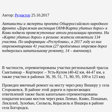
Автор:
Редактор
25.10.2017
Активисты и эксперты проекта Общероссийского народного
фронта «Дорожная инспекция ОНФ/Карта убитых дорог» в
Коми подвели промежуточные итоги реализации проекта. На
«Карте убитых дорог» в регионе жители отметили 134
участка. По информации «Республики», в 2017 году из них
отремонтирован 41 участок (27 проблемных отрезков дорог
подверглись капитальному ремонту, 14 – ямочному).
В частности, отремонтированы участки региональной трассы
Сыктывкар – Корткерос – Усть-Кулом (40-42 км, 44-47 км, а
также участки в районах 36, 39, 51, 71, 80, 95, 109 и 123 км).
Проведен ямочный ремонт на мосту через реку Вишеру у села
Сторожевск. В районе этой дороги и прилегающих
ответвлений также были капитально отремонтированы
покрытия восьми мостов через реки Лемъю, Кияю, Понанью,
Лекзулоб, Зулобью, Сюзъель, Керасаель и Вишера в районе
села Богородск.