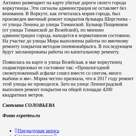
Активно размещают на карте убитые дороги своего города
воркутинцы. Эти сигналы администрация не оставляет без
внимания. В Воркуте, как отчиталась мэрия города, был
произведен ямочный ремонт покрытия бульвара Шерстнева –
от улицы Ленина до улицы Тиманской. Бульвар Пищевиков
(от улицы Тиманской до Возейской), по мнению
администрации города, находится в нормативном состоянии.
На участке до улицы Мира выполнены работы по ямочному
ремонту покрытия методом пневмонабрызга. В последующем
будут запланированы работы по капитальному ремонту.
Появилась на карте и улица Возейская, в мае воркутинец
охарактеризовал ее состояние так: «Прошлогодний
свежеуложенный асфальт сошел вместе со снегом, много
выбоин и ям». Мэрия честно признала, что в 2017 году ремонт
этой улицы не проводился. Зато на улице Ленинградской
выполнен ремонт покрытия на общей площади 4200
квадратных метров.
Светлана СОЛОВЬЕВА
Фото expertnw.ru
Предыдущая запись