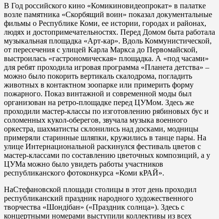
В Год российского кино «Коми­киновидеопрокат» в палатке
воз­ле памятника «Скорбящий воин» показал документальные
фильмы о Республике Коми, ее истории, городах и районах,
людях и досто­примечательностях. Перед Домом быта работала
музыкальная пло­щадка «Арт-кар». Вдоль Коммуни­стической,
от пересечения с ули­цей Карла Маркса до Первомай­ской,
выстроилась «гастрономи­ческая» площадка. А «под часами»
для ребят проходила игровая про­грамма «Планета детства» –
мож­но было покорить вертикаль ска­лодрома, погладить
животных в контактном зоопарке или приме­рить форму
пожарного. Показ вин­тажной и современной моды был
организован на ретро-площадке перед ЦУМом. Здесь же
проходи­ли мастер-классы по изготовле­нию рябиновых бус и
соломенных кукол-оберегов, звучала музыка военного
оркестра, шахматисты склонились над досками, модни­цы
примеряли старинные шляп­ки, кружились в танце пары. На
улице Интернациональной раски­нулся фестиваль цветов с
мастер-классами по составлению цветоч­ных композиций, а у
ЦУМа можно было увидеть работы участников
республиканского фотоконкурса «Коми кРАЙ».
НаСтефановской площади столицы в этот день про­ходил
республиканский празд­ник народного художественного
творчества «Шондiбан» («Празд­ник солнца»). Здесь с
концертны­ми номерами выступили коллек­тивы из всех