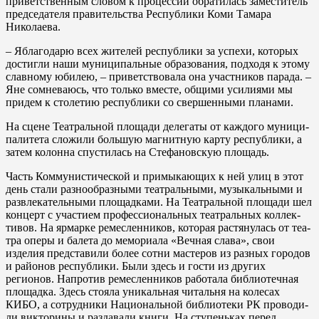
привет­ственным словом к процессии об­ратилась заместитель
председа­теля правительства Республики Коми Тамара
Николаева.
– Яблагодарю всех жителей республики за успехи, которых
до­стигли наши муниципальные об­разования, подходя к этому
слав­ному юбилею, – приветствовала она участников парада. –
Яне со­мневаюсь, что только вместе, об­щими усилиями мы
придем к сто­летию республики со свершенны­ми планами.
На сцене Театральной площа­ди делегаты от каждого муници­
палитета сложили большую маг­нитную карту республики, а
затем колонна спустилась на Стефанов­скую площадь.
Часть Коммунистической и примыкающих к ней улиц в этот
день стали разнообразны­ми театральными, музыкальны­ми и
развлекательными площад­ками. На Театральной площади шел
концерт с участием профес­сиональных театральных коллек­
тивов. На ярмарке ремесленни­ков, которая растянулась от теа­
тра оперы и балета до мемориа­ла «Вечная слава», свои
изделия представили более сотни масте­ров из разных городов
и райо­нов республики. Были здесь и го­сти из других
регионов. Напро­тив ремесленников работала би­блиотечная
площадка. Здесь сто­яла уникальная читальня на ко­лесах
КИБО, а сотрудники Нацио­нальной библиотеки РК проводи­
ли викторины и раздавали книги. На ступеньках перед