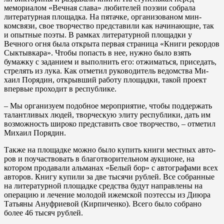
мемориалом «Вечная слава» любителей поэзии собрала
литературная площадка. На пятачке, организованом мин­
комсвязи, свое творчество пред­ставили как начинающие, так
и опытные поэты. В рамках литера­турной площадки у
Вечного огня была открыта первая страница «Книги рекордов
Сыктывкара». Чтобы попасть в нее, нужно было взять
бумажку с заданием и вы­полнить его: отжиматься, присе­дать,
стрелять из лука. Как отме­тил руководитель ведомства Ми­
хаил Порядин, открывший работу площадки, такой проект
впервые проходит в республике.
– Мы организуем подобное мероприятие, чтобы поддержать
талантливых людей, творческую элиту республики, дать им
воз­можность широко представить свое творчество, – отметил
Миха­ил Порядин.
Также на площадке можно было купить книги местных авто­
ров и поучаствовать в благотво­рительном аукционе, на
котором продавали альманах «Белый бор» с автографами всех
авторов. Кни­гу купили за две тысячи рублей. Все собранные
на литературной площадке средства будут направ­лены на
операцию и лечение мо­лодой ижемской поэтессы из Ди­юра
Татьяны Ануфриевой (Кирпи­ченко). Всего было собрано
более 46 тысяч рублей.