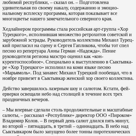
любимой республики, – сказал он. – Под­готовлена
удивительная по свое­му накалу, содержанию и эмоцио­
нальному всплеску программа, ко­торая показывает все
многоцве­тье нашего замечательного север­ного края.
Хедлайнером программы ста­ла российская арт-группа «Хор
Турецкого», исполнившая мно­жество ретрохитов советской и
зарубежной эстрады. Руководи­тель коллектива Михаил Турец­
кий пригласил на сцену и Сергея Гапликова, чтобы тот спел
песню из репертуара Анны Герман «На­дежда». Пение
руководителя ре­гиона маэстро оценил как «кон­
курентоспособное». Специаль­но к выступлению в Сыктывка­
ре «Хор Турецкого» исполнил на коми языке песню
«Марьямоль». Под занавес Михаил Турецкий пообещал, что в
ноябре привезет в Сыктывкар женский хор своего коллектива.
Действо завершилось лазер­ным шоу и салютом. Кстати, фей­
ерверки освещали небо над сто­лицей в течение всех трех
празд­ничных вечеров.
– Мы впервые сделали столь продолжительные и масштабные
салюты, – рассказал «Республи­ке» директор ООО «Пироком»
Владимир Колов. – В первый день салют длился пять минут,
во второй – пятнадцать, в третий – одиннадцать. В небо над
Сыктыв­каром было запущено более тон­ны пиротехнических