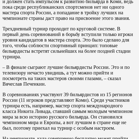
и должен стать импульсом к развитию бильярда в Коми, ведь
пока среди республиканских спортсменов нет ни одного
мастера спорта России, а попадание в тройку лучших на
чемпионате страны даст право на присвоение этого звания.
Трехдневный турнир проходит по круговой системе. В
первый день соревнований в борьбу вступили только игроки
уровня кандидатов в мастера спорта. Это было сделано для
того, чтобы соблюсти спортивный принцип: топовые
бильярдисты встретят сильнейших на более поздней стадии
турнира.
– В финале сыграют лучшие бильярдисты России. Это и по
телевизору нечасто увидишь, а тут можно прийти и
посмотреть на таких мастеров своими глазами, – сказал
Вячеслав Печенкин.
В соревнованиях участвуют 39 бильярдистов из 15 регионов
России (11 игроков представляют Коми). Среди участников
турнира есть, например, мастер спорта международного
класса Никита Ливада, ставший самым молодым чемпионом
мира за всю историю русского бильярда. Он становился
чемпионом мира и Европы, а вот лучшим в стране еще не
был, поэтому приехал на турнир с особым настроем.
На чемпионате, куда совершенно бесплатно может прийти