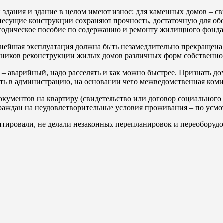
и здания и здание в целом имеют износ: для каменных домов – 
несущие конструкции сохраняют прочность, достаточную для обе
одическое пособие по содержанию и ремонту жилищного фонда. 
льнейшая эксплуатация должна быть незамедлительно прекращена
ников реконструкции жилых домов различных форм собственности
я – аварийный, надо расселять и как можно быстрее. Признать д
вить в администрацию, на основании чего межведомственная ком
окументов на квартиру (свидетельство или договор социального
раждан на неудовлетворительные условия проживания – по усмо
тировали, не делали незаконных перепланировок и переоборудов