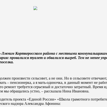
-Лэкчим Корткеросского района с местными коммунальщиками
рия: провалился туалет и обвалился выгреб. Тем не менее у
поселка.
лжен произвести сельсовет, а не они. Но в сельсовете отвечают, 
мать – пенсионерка, а я мать-одиночка, в данный момент не рабо
о ремонт требуется серьезный и достаточно затратный. Время ид
м мы обращались устно, – рассказала Нина Ивановна.
дитель проекта «Единой России» «Школа грамотного потребител
еского надзора Александра Афонина: