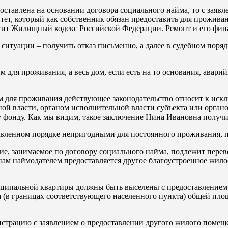
оставлена на основании договора социального найма, то с заяв
ет, который как собственник обязан предоставить для проживан
асит Жилищный кодекс Российской Федерации. Ремонт и его фин
й ситуации – получить отказ письменно, а далее в судебном по
для проживания, а весь дом, если есть на то основания, авари
 для проживания действующее законодательство относит к иск
й власти, органом исполнительной власти субъекта или органом
фонду. Как мы видим, такое заключение Нина Ивановна получи
овленном порядке непригодными для постоянного проживания, 
ение, занимаемое по договору социального найма, подлежит пер
ам наймодателем предоставляется другое благоустроенное жило
иципальной квартиры должны быть выселены с предоставлением
а (в границах соответствующего населенного пункта) общей пло
истрацию с заявлением о предоставлении другого жилого помещ