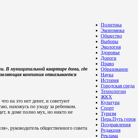
Политика
Экономика
Общество
Выборы
Экология
Здоровье
Дороги
Право
. В муниципальной квартире дома, где
Образование
правляющая компания отказывается
Наука
История
Городская среда
Технологии
ЖКХ
что на это нет денег, и советуют
Культура
таю, нахожусь по уходу за ребенком.
Спорт
ет, в доме полно мух, но никто не
Туризм
Пера.Путь героя
Поздравления
я», руководитель общественного совета
Редакция
Реклама