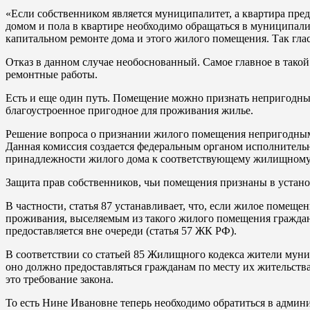
«Если собственником является муниципалитет, а квартира пред
домом и пола в квартире необходимо обращаться в муниципалит
капитальном ремонте дома и этого жилого помещения. Так гл
Отказ в данном случае необоснованный. Самое главное в тако
ремонтные работы.
Есть и еще один путь. Помещение можно признать непригодным 
благоустроенное пригодное для проживания жилье.
Решение вопроса о признании жилого помещения непригодным
Данная комиссия создается федеральным органом исполнительно
принадлежности жилого дома к соответствующему жилищному 
Защита прав собственников, чьи помещения признаны в устан
В частности, статья 87 устанавливает, что, если жилое помещ
проживания, выселяемым из такого жилого помещения граждан
предоставляется вне очереди (статья 57 ЖК РФ).
В соответствии со статьей 85 Жилищного кодекса жители мун
оно должно предоставляться гражданам по месту их жительств
это требование закона.
То есть Нине Ивановне теперь необходимо обратиться в админ