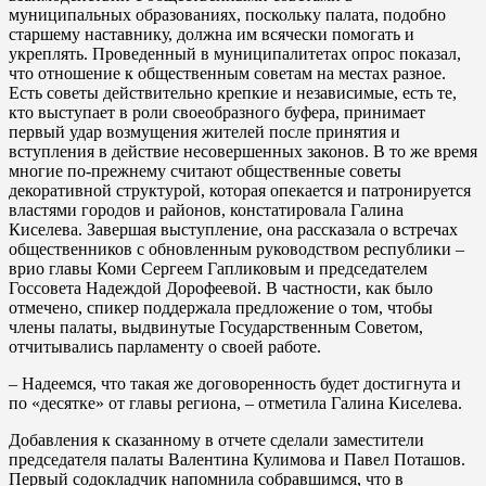
муниципальных образованиях, поскольку палата, подобно
старшему наставнику, должна им всячески помогать и
укреплять. Проведенный в муниципалитетах опрос показал,
что отношение к общественным советам на местах разное.
Есть советы действительно крепкие и независимые, есть те,
кто выступает в роли своеобразного буфера, принимает
первый удар возмущения жителей после принятия и
вступления в действие несовершенных законов. В то же время
многие по-прежнему считают общественные советы
декоративной структурой, которая опекается и патронируется
властями городов и районов, констатировала Галина
Киселева. Завершая выступление, она рассказала о встречах
общественников с обновленным руководством республики –
врио главы Коми Сергеем Гапликовым и председателем
Госсовета Надеждой Дорофеевой. В частности, как было
отмечено, спикер поддержала предложение о том, чтобы
члены палаты, выдвинутые Государственным Советом,
отчитывались парламенту о своей работе.
– Надеемся, что такая же договоренность будет достигнута и
по «десятке» от главы региона, – отметила Галина Киселева.
Добавления к сказанному в отчете сделали заместители
председателя палаты Валентина Кулимова и Павел Поташов.
Первый содокладчик напомнила собравшимся, что в