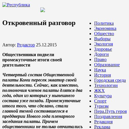
Откровенный разговор
Политика
Экономика
Общество
Выборы
Экология
Автор:
Редактор
25.12.2015
Здоровье
Дороги
Общественники подвели
Право
промежуточные итоги своей
Образование
деятельности
Наука
Четвертый состав Общественной
История
палаты Коми пересек экватор своей
Городская среда
деятельности. Сейчас, как известно,
Технологии
полномочия членов палаты длятся два
ЖКХ
года, один из которых у нынешнего
Культура
состава уже позади. Промежуточные
Спорт
итоги того, что сделано, стали
Туризм
главной темой состоявшегося в
Пера.Путь героя
преддверии Нового года пленарного
Поздравления
заседания палаты. Причем
Редакция
общественники не только отчитались
Реклама