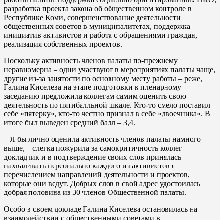
разработка проекта закона об общественном контроле в
Республике Коми, совершенствование деятельности
общественных советов в муниципалитетах, поддержка
инициатив активистов и работа с обращениями граждан,
реализация собственных проектов.
Поскольку активность членов палаты по-прежнему
неравномерна – одни участвуют в мероприятиях палаты чаще,
другие из-за занятости по основному месту работы – реже,
Галина Киселева на этапе подготовки к пленарному
заседанию предложила коллегам самим оценить свою
деятельность по пятибалльной шкале. Кто-то смело поставил
себе «пятерку», кто-то честно признал в себе «двоечника». В
итоге был выведен средний балл – 3,4.
– Я бы лично оценила активность членов палаты намного
выше, – слегка пожурила за самокритичность коллег
докладчик и в подтверждение своих слов принялась
нахваливать персонально каждого из активистов с
перечислением направлений деятельности и проектов,
которые они ведут. Добрых слов в свой адрес удостоилась
добрая половина из 30 членов Общественной палаты.
Особо в своем докладе Галина Киселева остановилась на
взаимодействии с общественными советами в