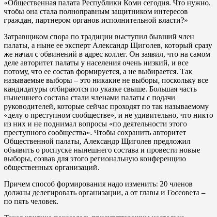
«Общественная палата Республики Коми сегодня. Что нужно,
чтобы она стала полноправным защитником интересов
граждан, партнером органов исполнительной власти?»
Затравщиком спора по традиции выступил бывший член
палаты, а ныне ее эксперт Александр Щиголев, который сразу
же начал с обвинений в адрес коллег. Он заявил, что на самом
деле авторитет палаты у населения очень низкий, и все
потому, что ее состав формируется, а не выбирается. Так
называемые выборы – это никакие не выборы, поскольку все
кандидатуры отбираются по указке свыше. Большая часть
нынешнего состава стали членами палаты с подачи
руководителей, которые сейчас проходят по так называемому
«делу о преступном сообществе», и не удивительно, что никто
из них и не поднимал вопросы «по деятельности этого
преступного сообщества». Чтобы сохранить авторитет
Общественной палаты, Александр Щиголев предложил
объявить о роспуске нынешнего состава и провести новые
выборы, созвав для этого региональную конференцию
общественных организаций.
Причем способ формирования надо изменить: 20 членов
должны делегировать организации, а от главы и Госсовета –
по пять человек.