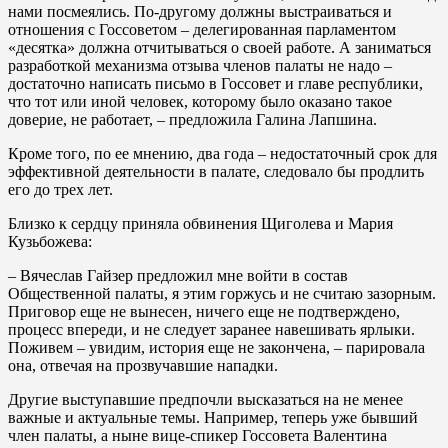
нами посмеялись. По-другому должны выстраиваться и
отношения с Госсоветом – делегированная парламентом
«десятка» должна отчитываться о своей работе. А заниматься
разработкой механизма отзыва членов палаты не надо –
достаточно написать письмо в Госсовет и главе республики,
что тот или иной человек, которому было оказано такое
доверие, не работает, – предложила Галина Лапшина.
Кроме того, по ее мнению, два года – недостаточный срок для
эффективной деятельности в палате, следовало бы продлить
его до трех лет.
Близко к сердцу приняла обвинения Щиголева и Мария
Кузьбожева:
– Вячеслав Гайзер предложил мне войти в состав
Общественной палаты, я этим горжусь и не считаю зазорным.
Приговор еще не вынесен, ничего еще не подтверждено,
процесс впереди, и не следует заранее навешивать ярлыки.
Поживем – увидим, история еще не закончена, – парировала
она, отвечая на прозвучавшие нападки.
Другие выступавшие предпочли высказаться на не менее
важные и актуальные темы. Например, теперь уже бывший
член палаты, а ныне вице-спикер Госсовета Валентина