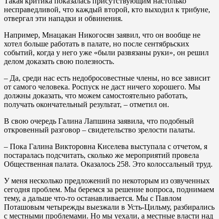
Такая критика показалась присутствующим настолько
несправедливой, что каждый второй, кто выходил к трибуне,
отвергал эти нападки и обвинения.
Например, Мнацакан Никогосян заявил, что он вообще не
хотел больше работать в палате, но после сентябрьских
событий, когда у него уже «были развязаны руки», он решил
делом доказать свою полезность.
– Да, среди нас есть недобросовестные члены, но все зависит
от самого человека. Роспуск не даст ничего хорошего. Мы
должны доказать, что можем самостоятельно работать,
получать окончательный результат, – отметил он.
В свою очередь Галина Лапшина заявила, что подобный
откровенный разговор – свидетельство зрелости палаты.
– Пока Галина Викторовна Киселева выступала с отчетом, я
постаралась подсчитать, сколько же мероприятий провела
Общественная палата. Оказалось 258. Это колоссальный труд.
У меня несколько предложений по некоторым из озвученных
сегодня проблем. Мы беремся за решение вопроса, поднимаем
тему, а дальше что-то останавливается. Мы с Павлом
Поташовым четырежды выезжали в Усть-Цильму, разбирались
с местными проблемами. Но мы уехали, а местные власти над